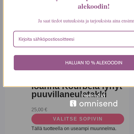
puuvillaa
alekoodin
!
25,00
€
Ja saat tiedot uutuuksista ja tarjouksista aina ensi
VALITSE SOPIVIN
Tällä tuotteella on useampi muunnelma.
Voit tehdä valinnat tuotteen sivulla.
HALUAN 10 % ALEKOODIN
Ioanna Kourbela lyhyt
puuvillaneuletakki
25,00
€
VALITSE SOPIVIN
Tällä tuotteella on useampi muunnelma.