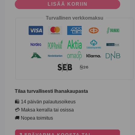
LISÄÄ KORIIN
Turvallinen verkkomaksu
Tilaa turvallisesti Ihanakaupasta
🛍️ 14 päivän palautusoikeus
💳 Maksa kerralla tai osissa
🚚 Nopea toimitus
❓ EPÄVARMA KOOSTA TAI