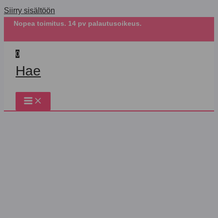
Siirry sisältöön
Nopea toimitus. 14 pv palautusoikeus.
0
Hae