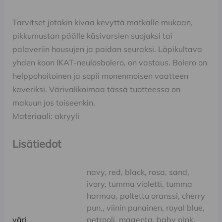
Tarvitset jotakin kivaa kevyttä matkalle mukaan,
pikkumustan päälle käsivarsien suojaksi tai
palaveriin housujen ja paidan seuraksi. Läpikultava
yhden koon IKAT-neulosbolero, on vastaus. Bolero on
helppohoitoinen ja sopii monenmoisen vaatteen
kaveriksi. Värivalikoimaa tässä tuotteessa on
makuun jos toiseenkin.
Materiaali: akryyli
Lisätiedot
navy, red, black, rosa, sand,
ivory, tumma violetti, tumma
harmaa, poltettu oranssi, cherry
pun., viinin punainen, royal blue,
väri
petrooli, magenta, baby pink,