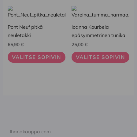
Tällä
Tällä
tuotteella
tuotteella
on
on
Pont Neuf pitkä
Ioanna Kourbela
useampi
useampi
neuletakki
epäsymmetrinen tunika
muunnelma.
muunnelma.
65,90
€
25,00
€
Voit
Voit
VALITSE SOPIVIN
VALITSE SOPIVIN
tehdä
tehdä
valinnat
valinnat
tuotteen
tuotteen
sivulla.
sivulla.
Ihanakauppa.com