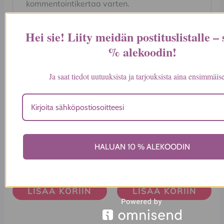
kommentointikertaa varten.
Hei sie! Liity meidän postituslistalle –
% alekoodin
!
Ja saat tiedot uutuuksista ja tarjouksista aina ensimmäis
Tutustu myös
Ioanna Kourbela one
Ioanna Kourbela
HALUAN 10 % ALEKOODIN
shoulder dress/ bontzo
hihaboncho
25,00
€
105,00
€
LISÄÄ KORIIN
LISÄÄ KORIIN