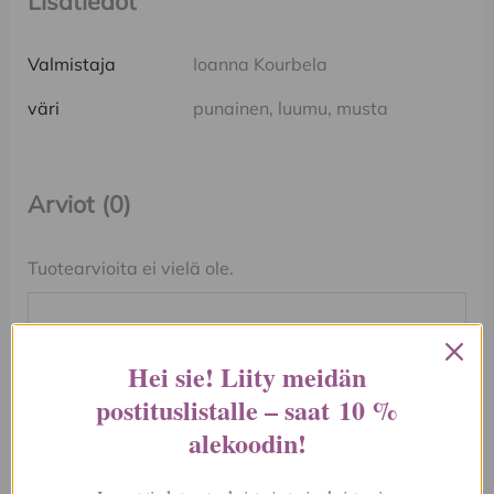
Lisätiedot
Valmistaja
Ioanna Kourbela
väri
punainen, luumu, musta
Arviot (0)
Tuotearvioita ei vielä ole.
Kirjoita ensimmäinen arvio
Hei sie! Liity meidän
tuotteelle “Ioanna Kourbela
postituslistalle – saat
10 %
fullmoon pitkä tunika,”
alekoodin
!
Sähköpostiosoitettasi ei julkaista.
Pakolliset
kentät on merkitty
*