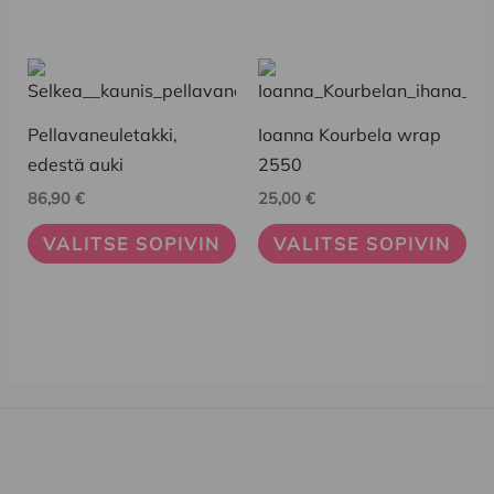
tuotteen
tuotteen
sivulla.
sivulla.
Tällä
Tällä
tuotteella
tuotteella
on
on
Pellavaneuletakki,
Ioanna Kourbela wrap
useampi
useampi
edestä auki
2550
muunnelma.
muunnelma.
86,90
€
25,00
€
Voit
Voit
VALITSE SOPIVIN
VALITSE SOPIVIN
tehdä
tehdä
valinnat
valinnat
tuotteen
tuotteen
sivulla.
sivulla.