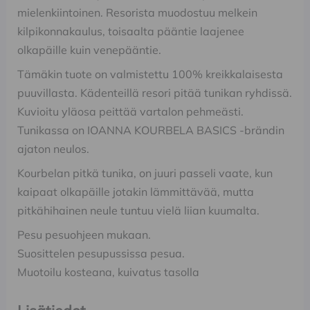
mielenkiintoinen. Resorista muodostuu melkein
kilpikonnakaulus, toisaalta pääntie laajenee
olkapäille kuin venepääntie.
Tämäkin tuote on valmistettu 100% kreikkalaisesta
puuvillasta. Kädenteillä resori pitää tunikan ryhdissä.
Kuvioitu yläosa peittää vartalon pehmeästi.
Tunikassa on IOANNA KOURBELA BASICS -brändin
ajaton neulos.
Kourbelan pitkä tunika, on juuri passeli vaate, kun
kaipaat olkapäille jotakin lämmittävää, mutta
pitkähihainen neule tuntuu vielä liian kuumalta.
Pesu pesuohjeen mukaan.
Suosittelen pesupussissa pesua.
Muotoilu kosteana, kuivatus tasolla