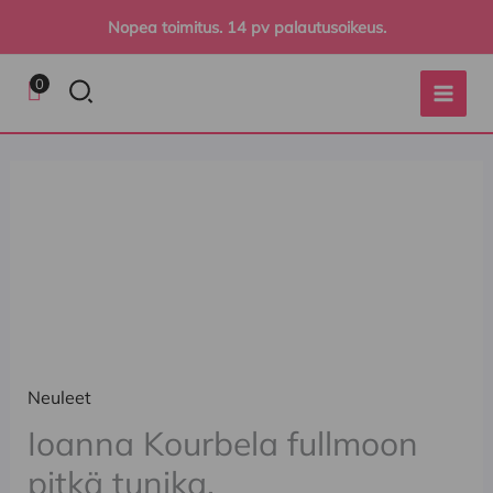
Siirry
Nopea toimitus. 14 pv palautusoikeus.
sisältöön
Hae
0
Ioanna
Kourbela
fullmoon
pitkä
tunika,
määrä
Neuleet
Ioanna Kourbela fullmoon
pitkä tunika,