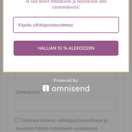
Ja saat tiedot uutuuksista ja tarjouksista aina
ensimmäisenä!
Arvostelusi
*
Arviosi
*
HALUAN 10 % ALEKOODIN
Nimi
*
Sähköposti
*
Tallenna nimeni, sähköpostiosoitteeni ja
sivustoni tähän selaimeen seuraavaa