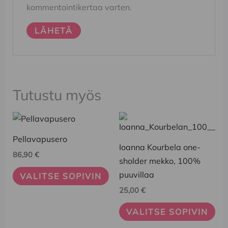
kommentointikertaa varten.
Tutustu myös
Tällä
Tällä
tuotteella
tuotteella
Pellavapusero
on
on
Ioanna Kourbela one-
86,90
€
useampi
useampi
sholder mekko, 100%
muunnelma.
muunnelma.
puuvillaa
VALITSE SOPIVIN
Voit
Voit
25,00
€
tehdä
tehdä
VALITSE SOPIVIN
valinnat
valinnat