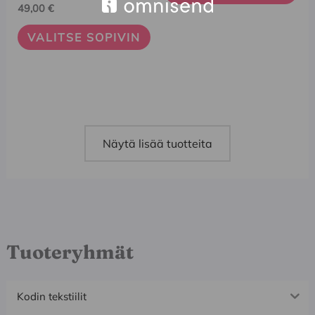
49,00
€
valinnat
valinnat
tuotteen
tuotteen
VALITSE SOPIVIN
sivulla.
sivulla.
Näytä lisää tuotteita
Tuoteryhmät
Kodin tekstiilit