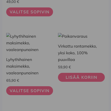
49,00
€
sivulla.
sivulla.
VALITSE SOPIVIN
Tällä
tuotteella
Virkattu rantamekko,
on
yksi koko, 100%
useampi
Lyhythihainen
puuvillaa
muunnelma.
maksimekko,
59,90
€
Voit
vaaleanpunainen
tehdä
LISÄÄ KORIIN
65,90
€
valinnat
tuotteen
VALITSE SOPIVIN
sivulla.