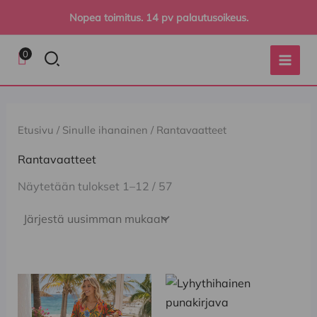
Sorted
Siirry
by
Nopea toimitus. 14 pv palautusoikeus.
sisältöön
latest
Hae
0
Etusivu
/
Sinulle ihanainen
/ Rantavaatteet
Rantavaatteet
Näytetään tulokset 1–12 / 57
Tällä
Tällä
tuotteella
tuotteella