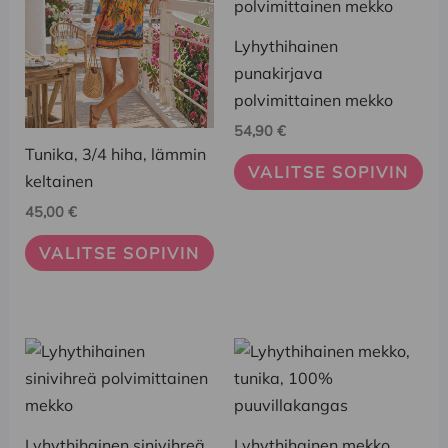
on
on
useampi
useampi
Lyhythihainen
muunnelma.
muunnelma.
punakirjava
Voit
Voit
polvimittainen mekko
tehdä
tehdä
54,90
€
valinnat
valinnat
Tunika, 3/4 hiha, lämmin
tuotteen
tuotteen
VALITSE SOPIVIN
keltainen
sivulla.
sivulla.
45,00
€
VALITSE SOPIVIN
Tällä
Tällä
tuotteella
tuotteella
on
on
useampi
useampi
Lyhythihainen sinivihreä
Lyhythihainen mekko,