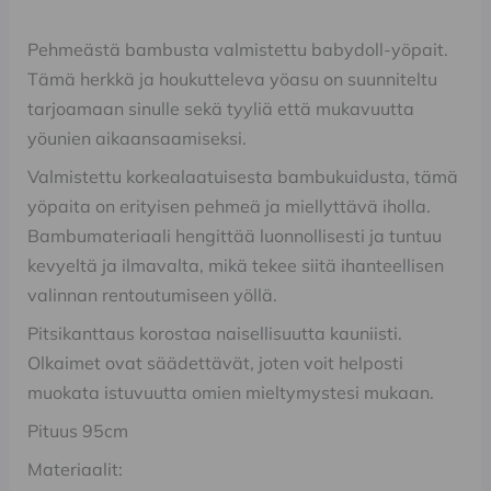
Pehmeästä bambusta valmistettu babydoll-yöpait.
Tämä herkkä ja houkutteleva yöasu on suunniteltu
tarjoamaan sinulle sekä tyyliä että mukavuutta
yöunien aikaansaamiseksi.
Valmistettu korkealaatuisesta bambukuidusta, tämä
yöpaita on erityisen pehmeä ja miellyttävä iholla.
Bambumateriaali hengittää luonnollisesti ja tuntuu
kevyeltä ja ilmavalta, mikä tekee siitä ihanteellisen
valinnan rentoutumiseen yöllä.
Pitsikanttaus korostaa naisellisuutta kauniisti.
Olkaimet ovat säädettävät, joten voit helposti
muokata istuvuutta omien mieltymystesi mukaan.
Pituus 95cm
Materiaalit: