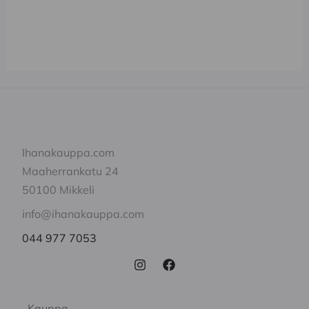
valinnat
valinnat
tuotteen
tuotteen
sivulla.
sivulla.
Ihanakauppa.com
Maaherrankatu 24
50100 Mikkeli
info@ihanakauppa.com
044 977 7053
Kauppa