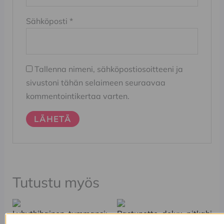
Sähköposti
*
Tallenna nimeni, sähköpostiosoitteeni ja
sivustoni tähän selaimeen seuraavaa
kommentointikertaa varten.
Tutustu myös
Tällä
Tällä
tuotteella
tuotteella