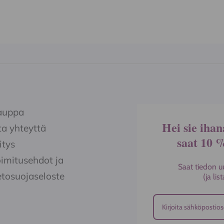
auppa
Hei sie ihan
a yhteyttä
saat 10 
itys
imitusehdot ja
Saat tiedon u
etosuojaseloste
(ja li