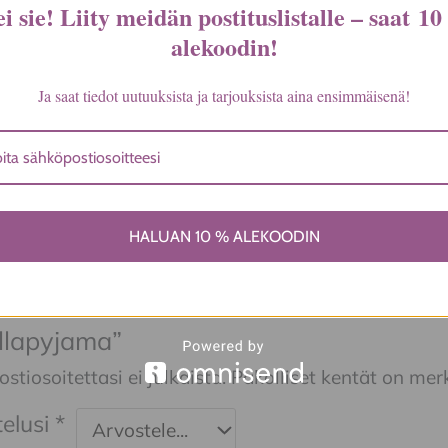
i sie! Liity meidän postituslistalle – saat
10
Pastunette
alekoodin
!
S, L, XL
Ja saat tiedot uutuuksista ja tarjouksista aina ensimmäisenä!
a ei vielä ole.
HALUAN 10 % ALEKOODIN
ita ensimmäinen arvio tuotteelle “Pas
llapyjama”
tiosoitettasi ei julkaista.
Pakolliset kentät on mer
elusi
*