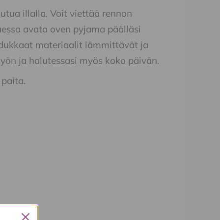
ua illalla. Voit viettää rennon
taessa avata oven pyjama päälläsi
dukkaat materiaalit lämmittävät ja
 yön ja halutessasi myös koko päivän.
paita.