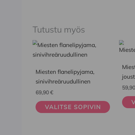
Tutustu myös
Tällä
Tällä
tuotteella
tuott
on
on
Mies
Miesten flanelipyjama,
useampi
usea
jous
sinivihreäruudullinen
muunnelma.
muun
59,9
69,90
€
Voit
Voit
V
tehdä
tehd
VALITSE SOPIVIN
valinnat
vali
tuotteen
tuot
sivulla.
sivul