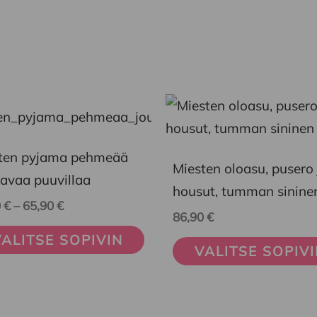
Hintaluokka:
Tällä
59,90 €
eella
tuotteella
-
65,90 €
on
ten pyjama pehmeää
Miesten oloasu, pusero 
mpi
useampi
tavaa puuvillaa
housut, tumman sinine
nelma.
muunnelma.
0
€
–
65,90
€
86,90
€
Voit
ALITSE SOPIVIN
ä
tehdä
VALITSE SOPIV
nnat
valinnat
teen
tuotteen
la.
sivulla.