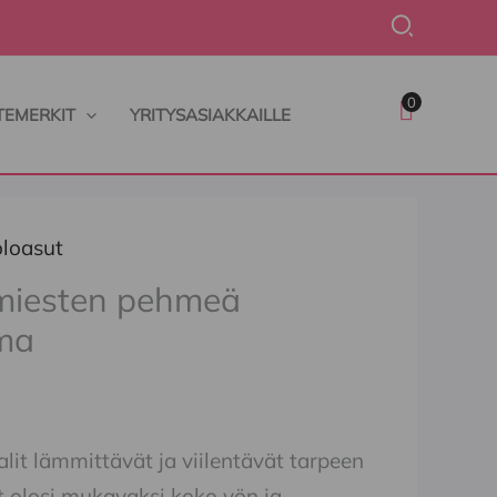
Hae
0
TEMERKIT
YRITYSASIAKKAILLE
oloasut
 miesten pehmeä
ama
it lämmittävät ja viilentävät tarpeen
t olosi mukavaksi koko yön ja