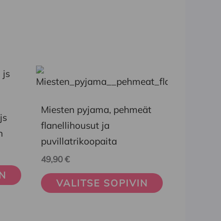
Tällä
tuotteella
on
Miesten pyjama, pehmeät
js
useampi
flanellihousut ja
n
muunnelma.
puvillatrikoopaita
Voit
49,90
€
tehdä
IN
VALITSE SOPIVIN
valinnat
tuotteen
sivulla.