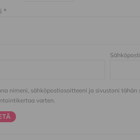
i
*
Sähköpost
nna nimeni, sähköpostiosoitteeni ja sivustoni tähä
ointikertaa varten.