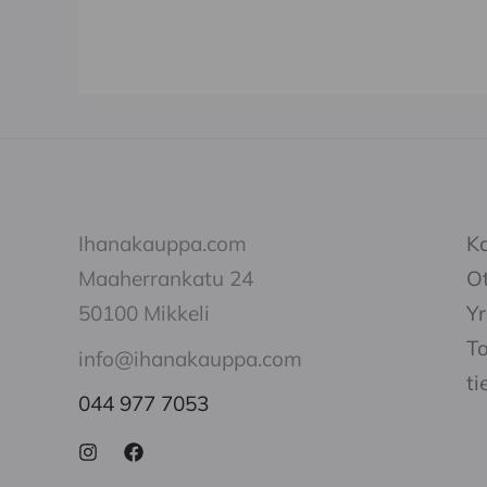
Ihanakauppa.com
K
Maaherrankatu 24
Ot
50100 Mikkeli
Yr
To
info@ihanakauppa.com
ti
044 977 7053