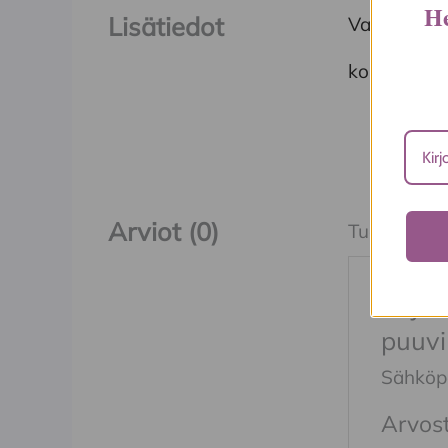
He
Lisätiedot
Valmistaja
koko
Arviot (0)
Tuotearvioit
Kirjo
puuvi
Sähköpos
Arvost