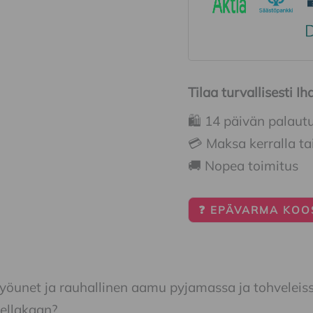
Tilaa turvallisesti 
🛍️ 14 päivän palaut
💳 Maksa kerralla ta
🚚 Nopea toimitus
❓ EPÄVARMA KOOS
 yöunet ja rauhallinen aamu pyjamassa ja tohveleis
ellakaan?