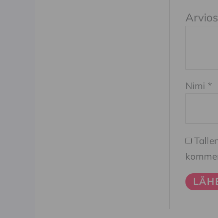
Arvios
Nimi
*
Talle
komment