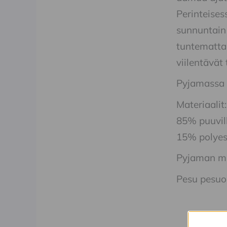
Perinteises
sunnuntain 
tuntematta 
viilentävät
Pyjamassa o
Materiaalit:
85% puuvil
15% polyes
Pyjaman mit
Pesu pesuo