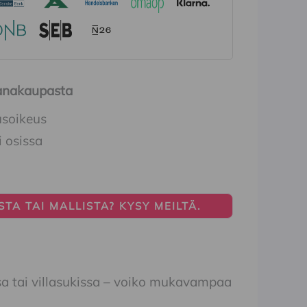
Ihanakaupasta
usoikeus
i osissa
TA TAI MALLISTA? KYSY MEILTÄ.
sa tai villasukissa – voiko mukavampaa