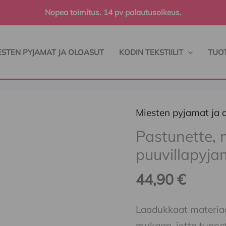
Nopea toimitus. 14 pv palautusoikeus.
ESTEN PYJAMAT JA OLOASUT
KODIN TEKSTIILIT
TUO
Miesten pyjamat ja 
Pastunette,
miesten
Pastunette,
pehmeä
puuvillapyj
puuvillapyjama
44,90
€
määrä
Laadukkaat materiaal
mukaan, jotta tunne