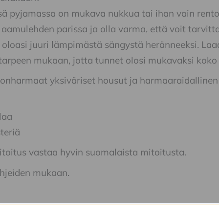
sä pyjamassa on mukava nukkua tai ihan vain rentout
aamulehden parissa ja olla varma, että voit tarvit
oloasi juuri lämpimästä sängystä heränneeksi. Laa
 tarpeen mukaan, jotta tunnet olosi mukavaksi koko
nharmaat yksiväriset housut ja harmaaraidallinen 
laa
teriä
oitus vastaa hyvin suomalaista mitoitusta.
hjeiden mukaan.