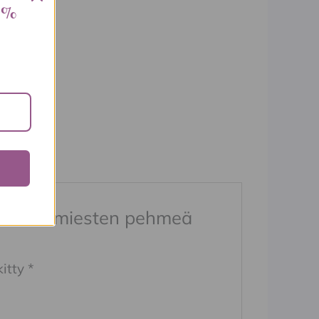
 %
tunette, miesten pehmeä
kitty
*