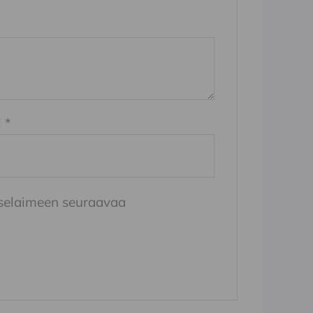
i
*
n selaimeen seuraavaa