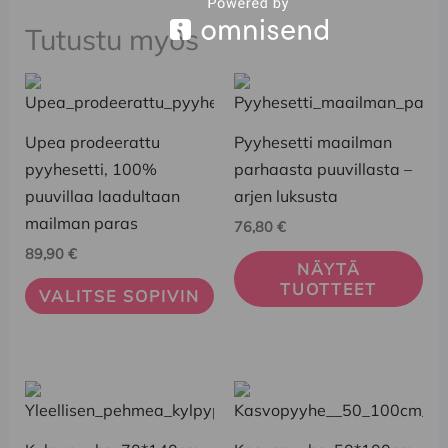
Tutustu myös
Tällä
tuotteella
on
Upea prodeerattu
Pyyhesetti maailman
useampi
pyyhesetti, 100%
parhaasta puuvillasta –
muunnelma.
puuvillaa laadultaan
arjen luksusta
Voit
mailman paras
76,80
€
tehdä
89,90
€
NÄYTÄ
valinnat
TUOTTEET
VALITSE SOPIVIN
tuotteen
sivulla.
Tällä
tuotteella
on