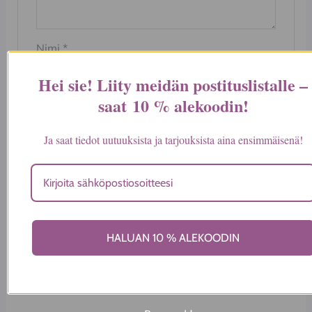
Nimi
*
Hei sie! Liity meidän postituslistalle –
saat
10 % alekoodin
!
Sähköposti
*
Ja saat tiedot uutuuksista ja tarjouksista aina ensimmäisenä!
Tallenna nimeni, sähköpostiosoitteeni ja
sivustoni tähän selaimeen seuraavaa
kommentointikertaa varten.
HALUAN 10 % ALEKOODIN