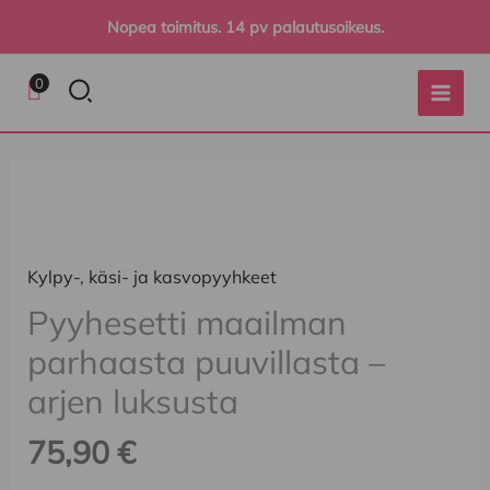
Siirry
Nopea toimitus. 14 pv palautusoikeus.
sisältöön
Hae
0
Kasvopyyhe,
50*100cm,
100%
Kylpy-, käsi- ja kasvopyyhkeet
egyptin
Pyyhesetti maailman
puuvillaa
määrä
parhaasta puuvillasta –
arjen luksusta
75,90
€