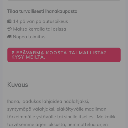
Tilaa turvallisesti Ihanakaupasta
🛍️ 14 päivän palautusoikeus
💳 Maksa kerralla tai osissa
🚚 Nopea toimitus
❓ EPÄVARMA KOOSTA TAI MALLISTA?
KYSY MEILTÄ.
Kuvaus
Ihana, laadukas lahjaidea häälahjaksi,
syntymäpäivälahjaksi, eläköityvälle maailman
tärkeimmälle ystävälle tai sinulle itsellesi. Me kaikki
tarvitsemme arjen luksusta, hemmottelua arjen