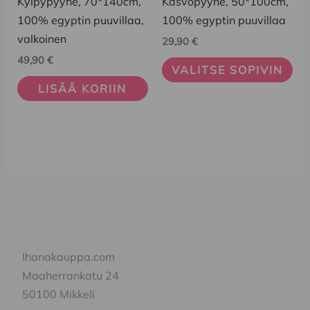
Kylpypyyhe, 70*140cm,
Kasvopyyhe, 50*100cm,
useampi
100% egyptin puuvillaa,
100% egyptin puuvillaa
muunnelma.
valkoinen
29,90
€
Voit
49,90
€
VALITSE SOPIVIN
tehdä
LISÄÄ KORIIN
valinnat
tuotteen
sivulla.
Ihanakauppa.com
Maaherrankatu 24
50100 Mikkeli