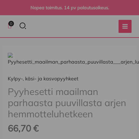
Siirry
Nopea toimitus. 14 pv palautusoikeus.
sisältöön
Hae
0
Kylpypyyhe,
Kasvopyyhe,
70*140cm,
50*100cm,
100%
100%
Kylpy-, käsi- ja kasvopyyhkeet
Egyptin
egyptin
Pyyhesetti maailman
puuvillaa
puuvillaa
määrä
määrä
parhaasta puuvillasta arjen
hemmotteluhetkeen
66,70
€