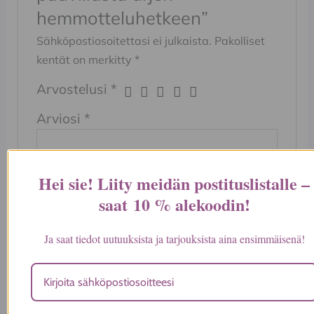
hemmotteluhetkeen”
Sähköpostiosoitettasi ei julkaista.
Pakolliset
kentät on merkitty
*
Arvostelusi
*
Arviosi
*
Hei sie! Liity meidän postituslistalle –
saat
10 % alekoodin
!
Nimi
*
Ja saat tiedot uutuuksista ja tarjouksista aina ensimmäisenä!
Sähköposti
*