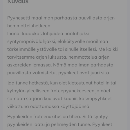
Kuvaus
Pyyhesetti maailman parhaasta puuvillasta arjen
hemmotteluhetkeen
Ihana, laadukas lahjaidea häälahjaksi,
syntymäpäivälahjaksi, eläköityvälle maailman
tärkeimmälle ystävälle tai sinulle itsellesi. Me kaikki
tarvitsemme arjen luksusta, hemmottelua arjen
askareiden lomassa. Nämä maailman parhaasta
puuvillasta valmistetut pyyhkeet ovat juuri sitä.
Jaa tunne hetkestä, kun olet kietoutunut hotellin tai
kylpylän yleelliseen froteepyyhekeeseen ja näet
samaan sarjaan kuuluvat kauniit kasvopyyhkeet
viikattuna odottamassa käyttäjäänsä.
Pyyhkeiden froteenukitus on tiheä. Siitä syntyy
pyyhkeiden laatu ja pehmeyden tunne. Pyyhkeet