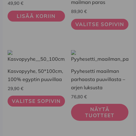
Voit
mailman paras
49,90
€
tehdä
89,90
€
LISÄÄ KORIIN
valinnat
VALITSE SOPIVIN
tuotteen
sivulla.
Tällä
tuotteella
on
Kasvopyyhe, 50*100cm,
Pyyhesetti maailman
useampi
100% egyptin puuvillaa
parhaasta puuvillasta –
muunnelma.
arjen luksusta
29,90
€
Voit
76,80
€
VALITSE SOPIVIN
tehdä
NÄYTÄ
valinnat
TUOTTEET
tuotteen
sivulla.