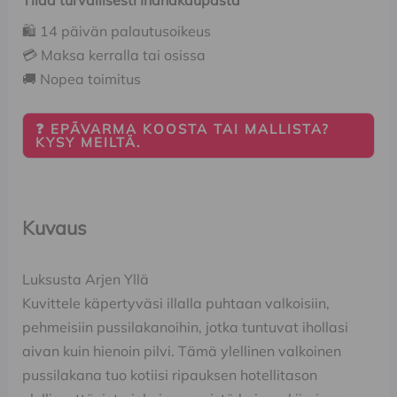
Tilaa turvallisesti Ihanakaupasta
🛍️ 14 päivän palautusoikeus
💳 Maksa kerralla tai osissa
🚚 Nopea toimitus
❓ EPÄVARMA KOOSTA TAI MALLISTA?
KYSY MEILTÄ.
Kuvaus
Luksusta Arjen Yllä
Kuvittele käpertyväsi illalla puhtaan valkoisiin,
pehmeisiin pussilakanoihin, jotka tuntuvat ihollasi
aivan kuin hienoin pilvi. Tämä ylellinen valkoinen
pussilakana tuo kotiisi ripauksen hotellitason