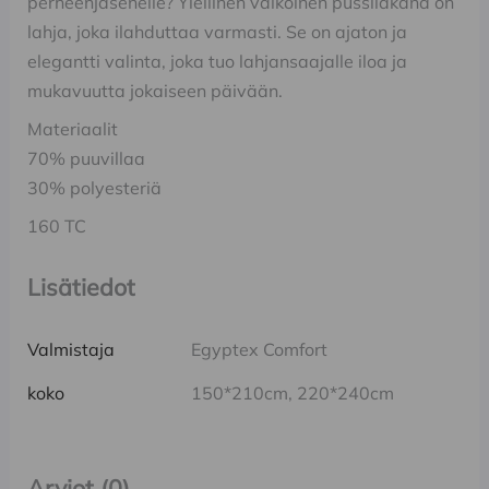
perheenjäsenelle? Ylellinen valkoinen pussilakana on
lahja, joka ilahduttaa varmasti. Se on ajaton ja
elegantti valinta, joka tuo lahjansaajalle iloa ja
mukavuutta jokaiseen päivään.
Materiaalit
70% puuvillaa
30% polyesteriä
160 TC
Lisätiedot
Valmistaja
Egyptex Comfort
koko
150*210cm, 220*240cm
Arviot (0)