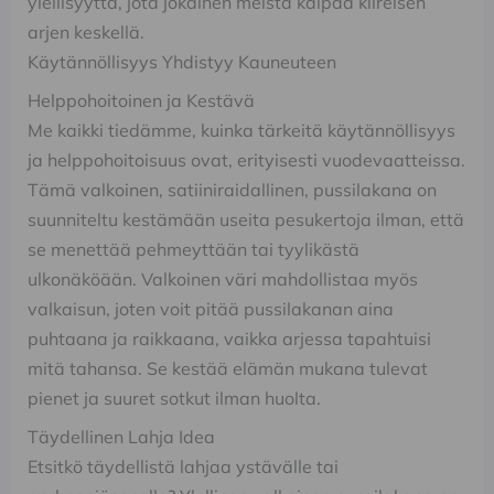
ylellisyyttä, jota jokainen meistä kaipaa kiireisen
arjen keskellä.
Käytännöllisyys Yhdistyy Kauneuteen
Helppohoitoinen ja Kestävä
Me kaikki tiedämme, kuinka tärkeitä käytännöllisyys
ja helppohoitoisuus ovat, erityisesti vuodevaatteissa.
Tämä valkoinen, satiiniraidallinen, pussilakana on
suunniteltu kestämään useita pesukertoja ilman, että
se menettää pehmeyttään tai tyylikästä
ulkonäköään. Valkoinen väri mahdollistaa myös
valkaisun, joten voit pitää pussilakanan aina
puhtaana ja raikkaana, vaikka arjessa tapahtuisi
mitä tahansa. Se kestää elämän mukana tulevat
pienet ja suuret sotkut ilman huolta.
Täydellinen Lahja Idea
Etsitkö täydellistä lahjaa ystävälle tai