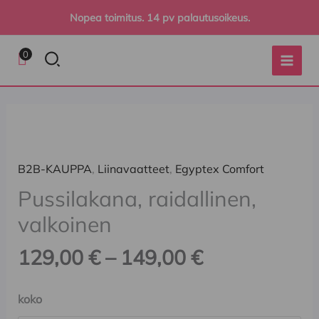
Siirry
Nopea toimitus. 14 pv palautusoikeus.
sisältöön
Hae
0
Hintaluokka
Pussilakana,
129,00 €
raidallinen,
-
valkoinen
B2B-KAUPPA
,
Liinavaatteet
,
Egyptex Comfort
149,00 €
määrä
Pussilakana, raidallinen,
valkoinen
129,00
€
–
149,00
€
koko