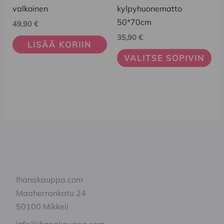
muunnelma.
valkoinen
kylpyhuonematto
Voit
50*70cm
49,90
€
tehdä
35,90
€
LISÄÄ KORIIN
valinnat
VALITSE SOPIVIN
tuotteen
sivulla.
Ihanakauppa.com
Maaherrankatu 24
50100 Mikkeli