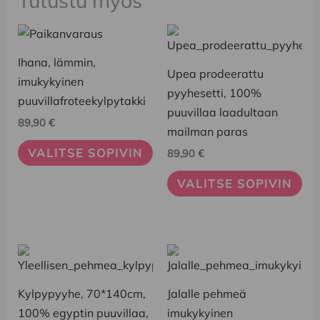
Tutustu myös
Tällä
Tällä
tuotteella
tuotteella
Ihana, lämmin,
on
on
Upea prodeerattu
imukykyinen
useampi
useampi
pyyhesetti, 100%
puuvillafroteekylpytakki
muunnelma.
muunnelma.
puuvillaa laadultaan
89,90
€
Voit
Voit
mailman paras
tehdä
tehdä
VALITSE SOPIVIN
89,90
€
valinnat
valinnat
VALITSE SOPIVIN
tuotteen
tuotteen
sivulla.
sivulla.
Tällä
tuotteella
on
Kylpypyyhe, 70*140cm,
Jalalle pehmeä
useampi
100% egyptin puuvillaa,
imukykyinen