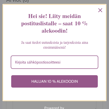
Tuotearvioita ei vielä ole.
Hei sie! Liity meidän
postituslistalle – saat
10 %
Kirjoita ensimmäinen arvio
alekoodin
!
tuotteelle “Pussilakana,
Ja saat tiedot uutuuksista ja tarjouksista aina
raidallinen, valkoinen”
ensimmäisenä!
Sähköpostiosoitettasi ei julkaista.
Pakolliset
kentät on merkitty
*
Arvostelusi
*
HALUAN 10 % ALEKOODIN
Arviosi
*