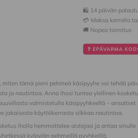
🛍️ 14 päivän palaut
💳 Maksa kerralla ta
🚚 Nopea toimitus
❓ EPÄVARMA KOOS
e, miten tämä pieni pehmeä käsipyyhe voi tehdä päivi
ta ja nautintoa. Anna ihosi tuntea ylellinen koske
uuvillasta valmistetulla käsipyyhkeellä – ansaitset
kee jokaisesta käyttökerrasta silkkaa nautintoa.
etus iholla hemmottelee aistejasi ja antaa sinulle t
hetkessä kylpylän pehmeillä pyyhkeillä.