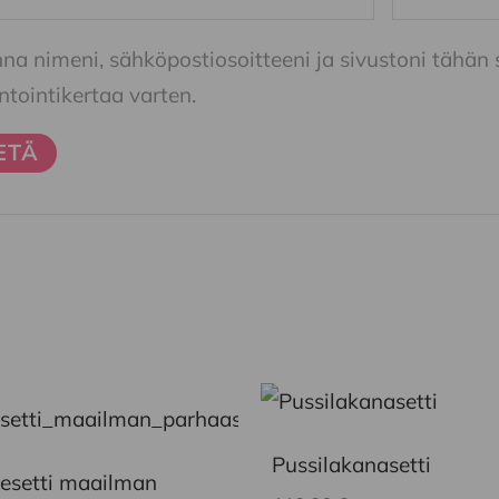
nna nimeni, sähköpostiosoitteeni ja sivustoni tähä
ointikertaa varten.
Tällä
tuotteella
Pussilakanasetti
on
esetti maailman