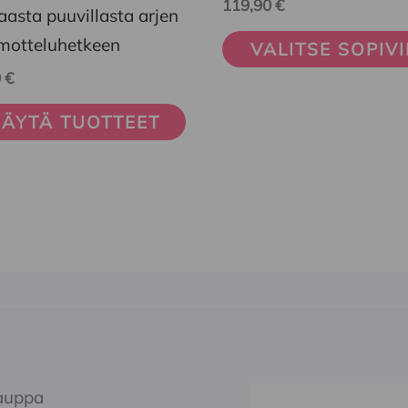
119,90
€
useampi
aasta puuvillasta arjen
muunnelma.
otteluhetkeen
VALITSE SOPIV
Voit
0
€
tehdä
ÄYTÄ TUOTTEET
valinnat
tuotteen
sivulla.
auppa