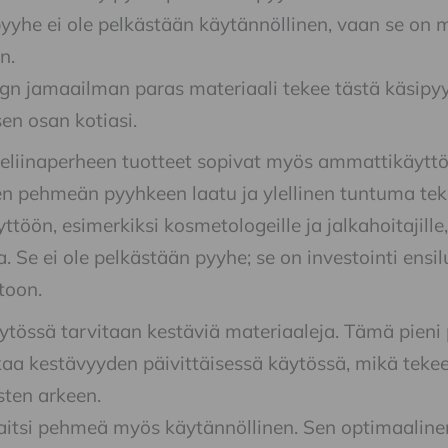
yhe ei ole pelkästään käytännöllinen, vaan se on m
n.
gn jamaailman paras materiaali tekee tästä käsipy
sen osan kotiasi.
heliinaperheen tuotteet sopivat myös ammattikäyttö
 pehmeän pyyhkeen laatu ja ylellinen tuntuma teke
töön, esimerkiksi kosmetologeille ja jalkahoitajille
a. Se ei ole pelkästään pyyhe; se on investointi en
toon.
tössä tarvitaan kestäviä materiaaleja. Tämä pieni
kaa kestävyyden päivittäisessä käytössä, mikä tekee 
sten arkeen.
itsi pehmeä myös käytännöllinen. Sen optimaalinen 