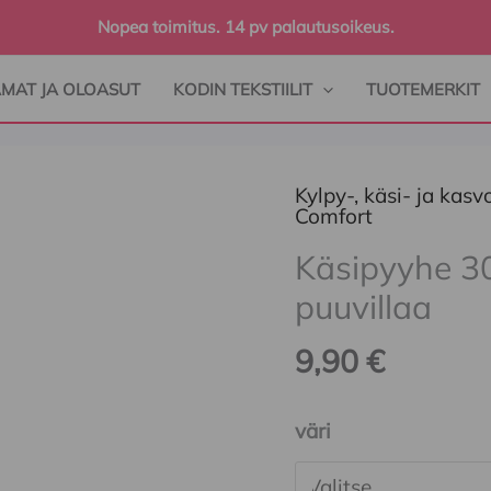
Nopea toimitus. 14 pv palautusoikeus.
AMAT JA OLOASUT
KODIN TEKSTIILIT
TUOTEMERKIT
Kylpy-, käsi- ja kas
Käsipyyhe
Comfort
30*30cm,
Käsipyyhe 3
100%
puuvillaa
egyptin
puuvillaa
9,90
€
määrä
väri