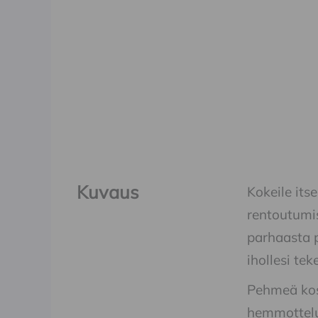
Kuvaus
Kokeile its
rentoutumis
parhaasta p
ihollesi te
Pehmeä kosk
hemmottelu