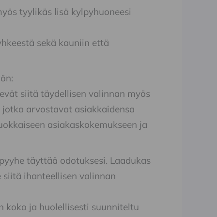
yös tyylikäs lisä kylpyhuoneesi
yhkeestä sekä kauniin että
ön:
vät siitä täydellisen valinnan myös
, jotka arvostavat asiakkaidensa
siluokkaiseen asiakaskokemukseen ja
 pyyhe täyttää odotuksesi. Laadukas
siitä ihanteellisen valinnan
koko ja huolellisesti suunniteltu