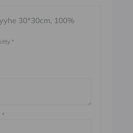
sipyyhe 30*30cm, 100%
kitty
*
i
*