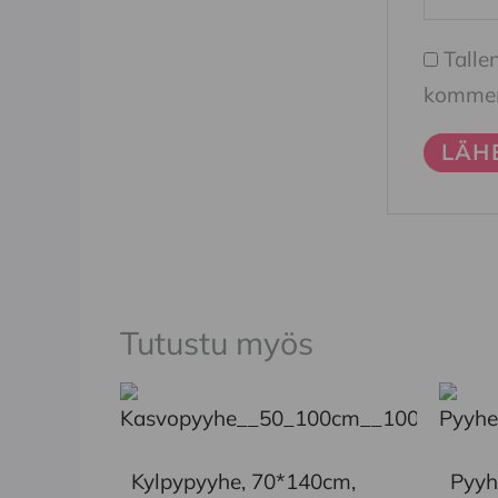
Talle
komment
Tutustu myös
Tällä
tuotteella
on
Kylpypyyhe, 70*140cm,
Pyyh