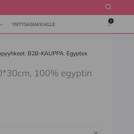
Hae
0
YRITYSASIAKKAILLE
vopyyhkeet
,
B2B-KAUPPA
,
Egyptex
0*30cm, 100% egyptin