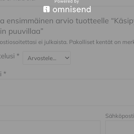
ita ensimmäinen arvio tuotteelle “Kä
in puuvillaa”
tiosoitettasi ei julkaista.
Pakolliset kentät on mer
elusi
*
i
*
Sähköpost