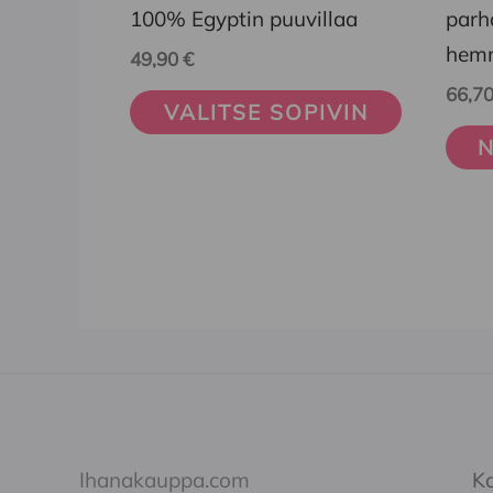
useampi
100% Egyptin puuvillaa
parh
muunnelma.
hemm
49,90
€
Voit
66,7
VALITSE SOPIVIN
tehdä
N
valinnat
tuotteen
sivulla.
Ihanakauppa.com
K