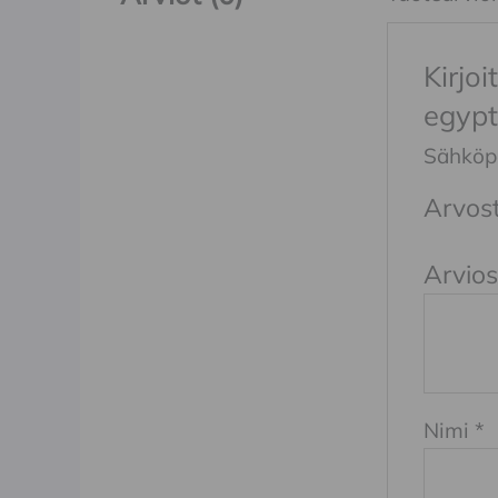
Kirjo
egypt
Sähköpos
Arvost
Arvios
Nimi
*