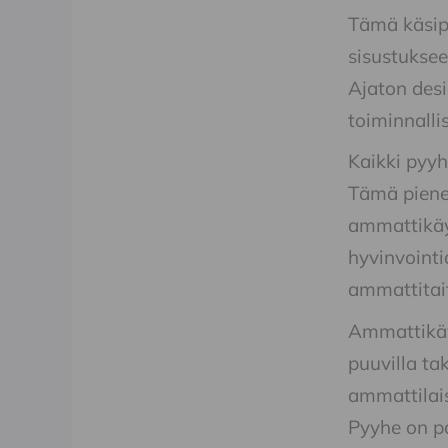
Tämä käsipy
sisustuksee
Ajaton desi
toiminnalli
Kaikki pyy
Tämä pienen
ammattikäyt
hyvinvointi
ammattitai
Ammattikäy
puuvilla ta
ammattilai
Pyyhe on pa