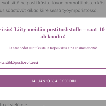
evät siitä helposti käsiteltävän ammattilaisten kä
us säästävät aikaa kiireisessä työympäristössä.
kkaillesi parasta, ja he arvostavat sitä. Tämä pyyhe
, että välität asiakkaiden mukavuudesta ja hyvinvoi
i sie! Liity meidän postituslistalle – saat
10
alekoodin
!
Ja saat tiedot uutuuksista ja tarjouksista aina ensimmäisenä!
Egyptex Comfort
valkoinen, luonnonvalkoinen, harmaa, hiekka
HALUAN 10 % ALEKOODIN
a ei vielä ole.