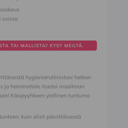
usoikeus
i osissa
TA TAI MALLISTA? KYSY MEILTÄ.
ttäisestä hygieniarutiinistasi hetken
tus ja hemmottele itseäsi maailman
 sen! Käsipyyhkeen ylellinen tuntuma
unteen, kuin olisit päivittäisessä