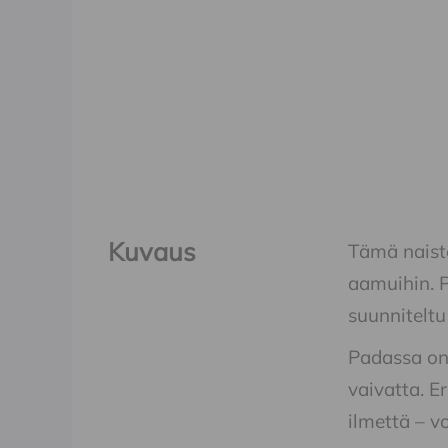
Kuvaus
Tämä naiste
aamuihin. P
suunnitelt
Padassa on 
vaivatta. E
ilmettä – v