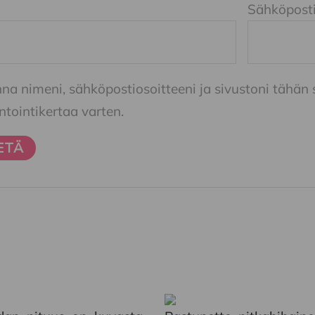
Sähköpost
nna nimeni, sähköpostiosoitteeni ja sivustoni tähä
ointikertaa varten.
Tällä