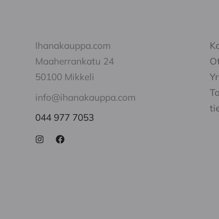
Ihanakauppa.com
K
Maaherrankatu 24
Ot
50100 Mikkeli
Yr
To
info@ihanakauppa.com
ti
044 977 7053