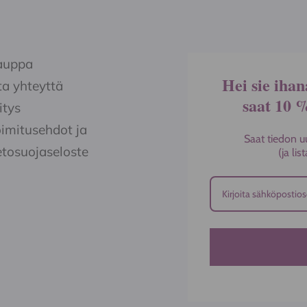
auppa
Hei sie ihan
a yhteyttä
saat 10 
itys
imitusehdot ja
Saat tiedon u
etosuojaseloste
(ja li