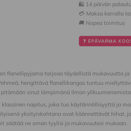
🛍️ 14 päivän palaut
💳 Maksa kerralla ta
🚚 Nopea toimitus
❓ EPÄVARMA KOOS
n flanellipyjama tarjoaa täydellistä mukavuutta ja läm
ehmeä, hengittävä flanellikangas tuntuu miellyttäv
u pitämään sinut lämpimänä ilman ylikuumenemista
klassinen napitus, joka tuo käytännöllisyyttä ja ma
rityisenä yksityiskohtana ovat käännettävät hihat, j
oit säätää ne oman tyylisi ja mukavuutesi mukaan.