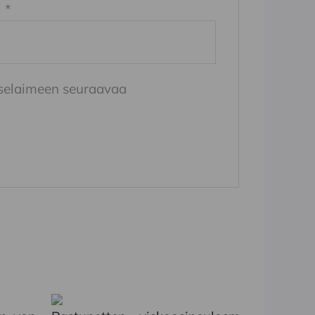
i
*
n selaimeen seuraavaa
Tällä