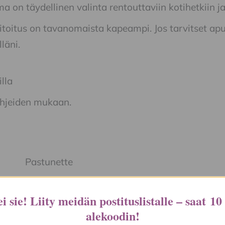
 on täydellinen valinta rentouttaviin kotihetkiin ja
toitus on tavanomaista kapeampi. Jos tarvitset apu
läni.
lla
hjeiden mukaan.
Pastunette
38, 40, 44, 46
i sie! Liity meidän postituslistalle – saat
10
alekoodin
!