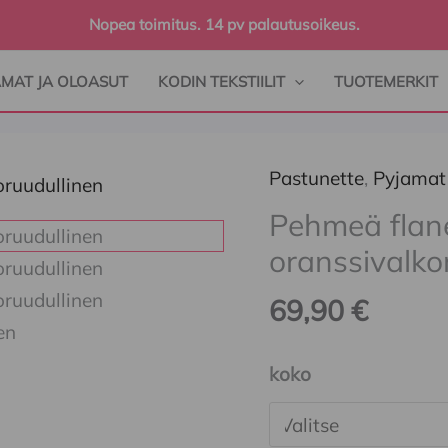
Nopea toimitus. 14 pv palautusoikeus.
AMAT JA OLOASUT
KODIN TEKSTIILIT
TUOTEMERKIT
Pastunette
,
Pyjamat
Pehmeä
flanelipyjama,
Pehmeä flan
oranssivalkoruudull
oranssivalko
määrä
69,90
€
koko