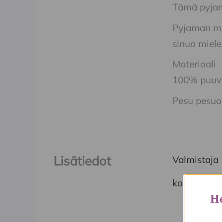
Tämä pyjama
Pyjaman mi
sinua mielel
Materiaali
100% puuvi
Pesu pesuo
Lisätiedot
Valmistaja
koko
He