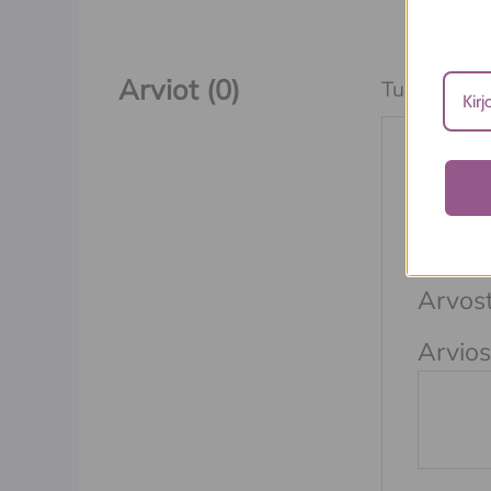
Arviot (0)
Tuotearvioit
Kirjo
orans
Sähköpos
Arvost
Arvios