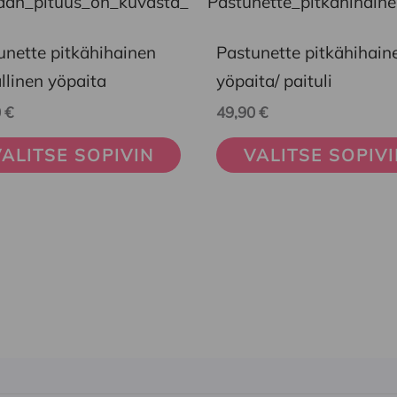
eella
tuotteella
on
unette pitkähihainen
Pastunette pitkähihain
mpi
useampi
llinen yöpaita
yöpaita/ paituli
nelma.
muunnelma.
0
€
49,90
€
Voit
ALITSE SOPIVIN
VALITSE SOPIV
ä
tehdä
nnat
valinnat
teen
tuotteen
la.
sivulla.