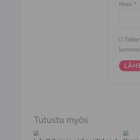
Nimi
*
Talle
komment
Tutustu myös
Tällä
Tällä