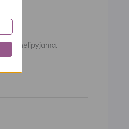
eä flanelipyjama,
kitty
*