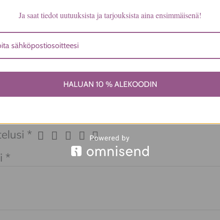
Ja saat tiedot uutuuksista ja tarjouksista aina ensimmäisenä!
a ei vielä ole.
ita ensimmäinen arvio tuotteelle “Pehm
HALUAN 10 % ALEKOODIN
sivalkoruudullinen”
tiosoitettasi ei julkaista.
Pakolliset kentät on mer
elusi
*
i
*