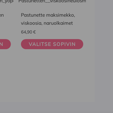
tuotteella
on
en
Pastunette maksimekko,
useampi
viskoosia, naruolkaimet
muunnelma.
64,90
€
Voit
IN
VALITSE SOPIVIN
tehdä
valinnat
tuotteen
sivulla.