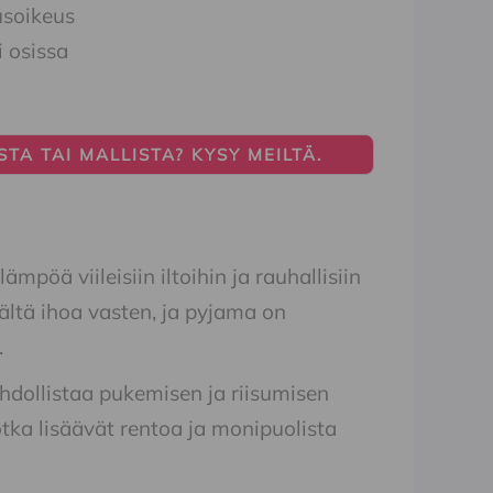
usoikeus
i osissa
TA TAI MALLISTA? KYSY MEILTÄ.
pöä viileisiin iltoihin ja rauhallisiin
ältä ihoa vasten, ja pyjama on
.
hdollistaa pukemisen ja riisumisen
otka lisäävät rentoa ja monipuolista