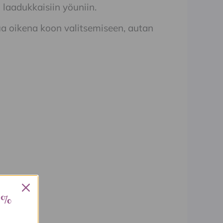
 laadukkaisiin yöuniin.
a oikena koon valitsemiseen, autan
 %