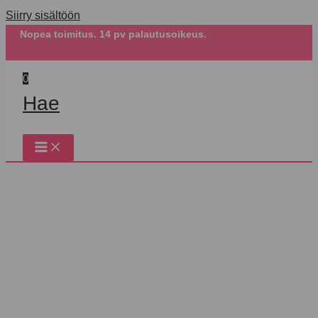
Siirry sisältöön
Nopea toimitus. 14 pv palautusoikeus.
0
Hae