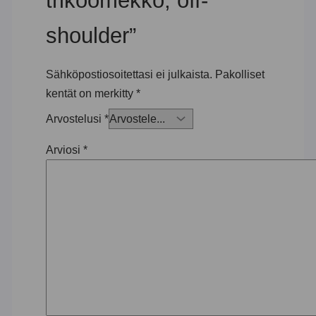
trikoomekko, off-
shoulder”
Sähköpostiosoitettasi ei julkaista.
Pakolliset
kentät on merkitty
*
Arvostelusi
*
Arviosi
*