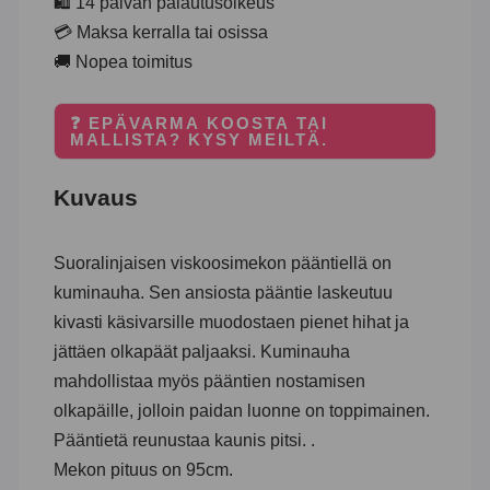
🛍️ 14 päivän palautusoikeus
💳 Maksa kerralla tai osissa
🚚 Nopea toimitus
❓ EPÄVARMA KOOSTA TAI
MALLISTA? KYSY MEILTÄ.
Kuvaus
Suoralinjaisen viskoosimekon pääntiellä on
kuminauha. Sen ansiosta pääntie laskeutuu
kivasti käsivarsille muodostaen pienet hihat ja
jättäen olkapäät paljaaksi. Kuminauha
mahdollistaa myös pääntien nostamisen
olkapäille, jolloin paidan luonne on toppimainen.
Pääntietä reunustaa kaunis pitsi. .
Mekon pituus on 95cm.