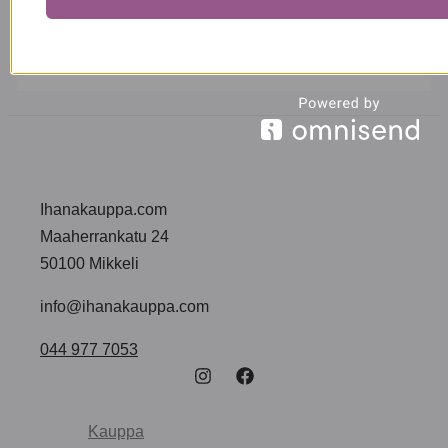
Ihanakauppa.com
Maaherrankatu 24
50100 Mikkeli
info@ihanakauppa.com
044 977 7053
Kauppa