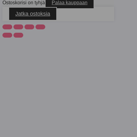
Ostoskorisi on tyhjä
Palaa kauppaan
Jatka ostoksia