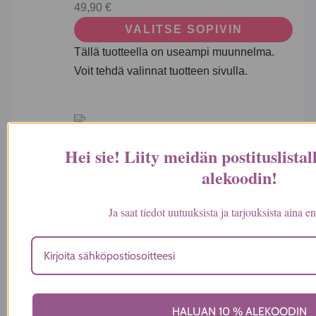
49,90
€
VALITSE SOPIVIN
Tällä tuotteella on useampi muunnelma.
Voit tehdä valinnat tuotteen sivulla.
Hei sie! Liity meidän postituslistal
Pastunette
alekoodin
!
pitkähihainen yöpaita,
mustavalkoinen
Ja saat tiedot uutuuksista ja tarjouksista aina 
49,90
€
VALITSE SOPIVIN
Tällä tuotteella on useampi muunnelma.
Voit tehdä valinnat tuotteen sivulla.
HALUAN 10 % ALEKOODIN