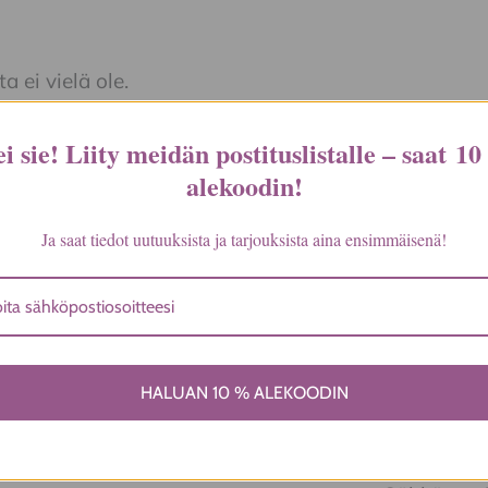
a ei vielä ole.
i sie! Liity meidän postituslistalle – saat
10
ita ensimmäinen arvio tuotteelle “Past
alekoodin
!
ukallinen pituus 90cm”
tiosoitettasi ei julkaista.
Pakolliset kentät on mer
Ja saat tiedot uutuuksista ja tarjouksista aina ensimmäisenä!
elusi
*
i
*
HALUAN 10 % ALEKOODIN