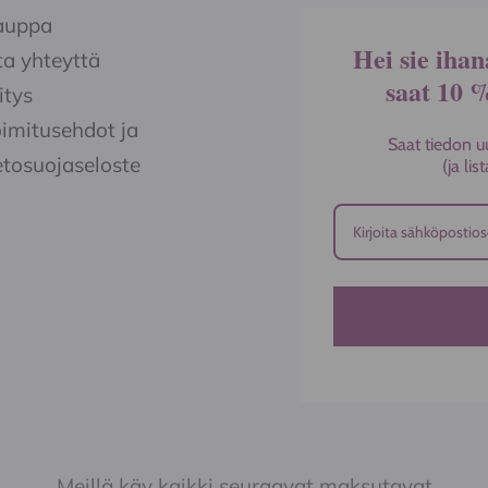
auppa
Hei sie ihan
a yhteyttä
saat 10 
itys
imitusehdot ja
Saat tiedon u
etosuojaseloste
(ja li
Meillä käy kaikki seuraavat maksutavat