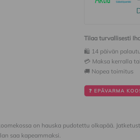
Tilaa turvallisesti 
🛍️ 14 päivän palaut
💳 Maksa kerralla ta
🚚 Nopea toimitus
❓ EPÄVARMA KOOS
koomekossa on hauska pudotettu olkapää. Jatketusta
olan saa kapeammaksi.