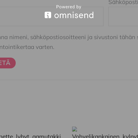
Sähköpost
nna nimeni, sähköpostiosoitteeni ja sivustoni tähä
ointikertaa varten.
Tällä