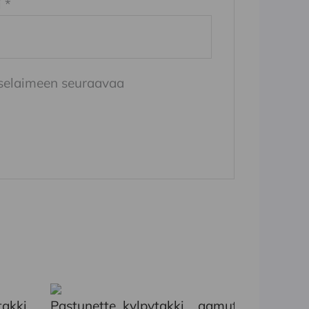
i
*
n selaimeen seuraavaa
Tällä