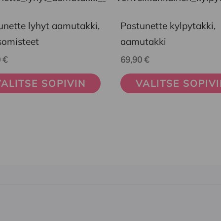
eella
tuotteella
on
unette lyhyt aamutakki,
Pastunette kylpytakki,
mpi
useampi
isomisteet
aamutakki
nelma.
muunnelma.
0
€
69,90
€
Voit
ALITSE SOPIVIN
VALITSE SOPIV
ä
tehdä
nnat
valinnat
teen
tuotteen
la.
sivulla.