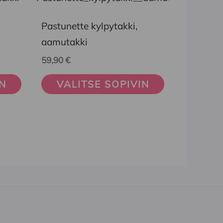
tuotteella
on
Pastunette kylpytakki,
useampi
aamutakki
muunnelma.
59,90
€
Voit
IN
VALITSE SOPIVIN
tehdä
valinnat
tuotteen
sivulla.