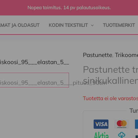
Nopea toimitus. 14 pv palautusoikeus.
AMAT JA OLOASUT
KODIN TEKSTIILIT
TUOTEMERKIT
Pastunette
,
Trikoom
Pastunette t
sinikukallin
Tuotetta ei ole varast
Tur