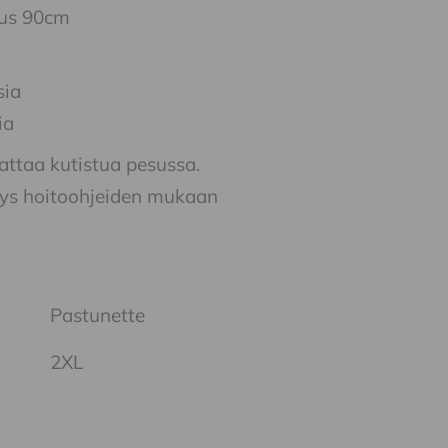
us 90cm
sia
ia
attaa kutistua pesussa.
itys hoitoohjeiden mukaan
Pastunette
2XL