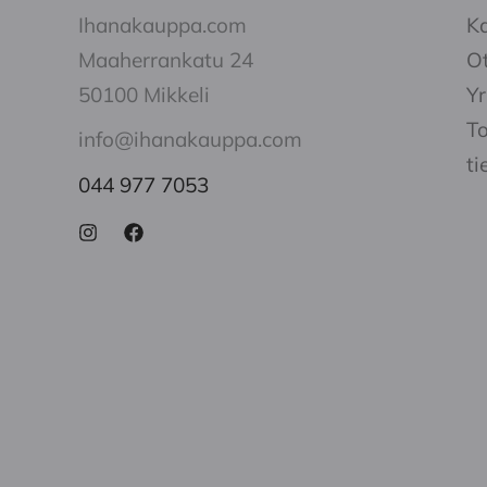
Ihanakauppa.com
K
Maaherrankatu 24
Ot
50100 Mikkeli
Yr
To
info@ihanakauppa.com
ti
044 977 7053