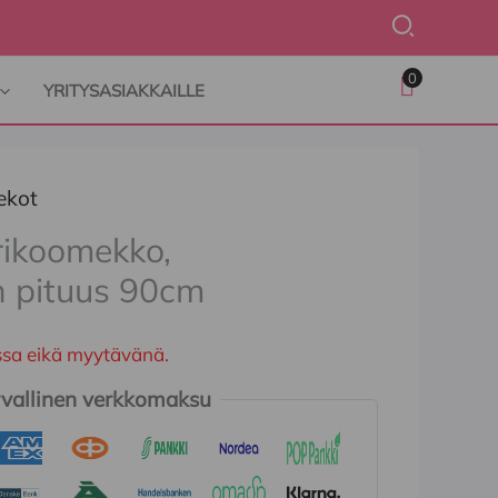
Hae
0
YRITYSASIAKKAILLE
ekot
rikoomekko,
en pituus 90cm
ossa eikä myytävänä.
vallinen verkkomaksu