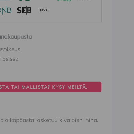
Ihanakaupasta
usoikeus
i osissa
TA TAI MALLISTA? KYSY MEILTÄ.
 olkapäästä lasketuu kiva pieni hiha.