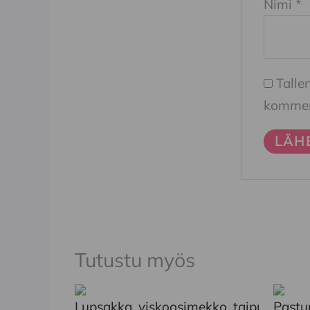
Nimi
*
Talle
komment
Tutustu myös
Tällä
Tällä