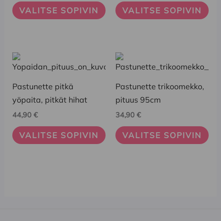
VALITSE SOPIVIN
VALITSE SOPIVIN
tehdä
tehdä
valinnat
valinnat
tuotteen
tuotteen
sivulla.
sivulla.
Tällä
Tällä
tuotteella
tuotteella
on
on
Pastunette pitkä
Pastunette trikoomekko,
useampi
useampi
yöpaita, pitkät hihat
pituus 95cm
muunnelma.
muunnelma.
44,90
€
34,90
€
Voit
Voit
VALITSE SOPIVIN
VALITSE SOPIVIN
tehdä
tehdä
valinnat
valinnat
tuotteen
tuotteen
sivulla.
sivulla.