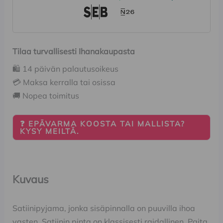
Tilaa turvallisesti Ihanakaupasta
🛍️ 14 päivän palautusoikeus
💳 Maksa kerralla tai osissa
🚚 Nopea toimitus
❓ EPÄVARMA KOOSTA TAI MALLISTA?
KYSY MEILTÄ.
Kuvaus
Satiinipyjama, jonka sisäpinnalla on puuvilla ihoa
vasten. Satiinin pinta on klassisesti raidallinen. Paita