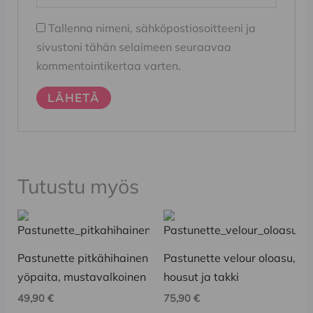
Tallenna nimeni, sähköpostiosoitteeni ja
sivustoni tähän selaimeen seuraavaa
kommentointikertaa varten.
Tutustu myös
Tällä
Tällä
tuotteella
tuotteella
on
on
Pastunette pitkähihainen
Pastunette velour oloasu,
useampi
useampi
yöpaita, mustavalkoinen
housut ja takki
muunnelma.
muunnelma.
49,90
€
75,90
€
Voit
Voit