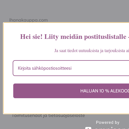
Ihanakauppa.com
Maaherrankatu 24
Hei sie! Liity meidän postituslistalle
50100 Mikkeli
info@ihanakauppa.com
Ja saat tiedot uutuuksista ja tarjouksista
044 977 7053
Kauppa
HALUAN 10 % ALEKOO
Ota yhteyttä
Yritys
Toimitusehdot ja tietosuojaseloste