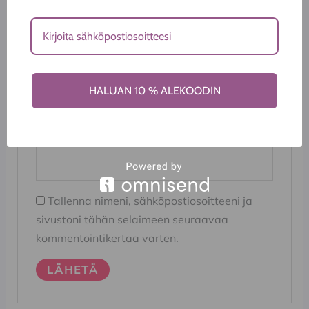
Nimi
*
HALUAN 10 % ALEKOODIN
Sähköposti
*
Tallenna nimeni, sähköpostiosoitteeni ja
sivustoni tähän selaimeen seuraavaa
kommentointikertaa varten.