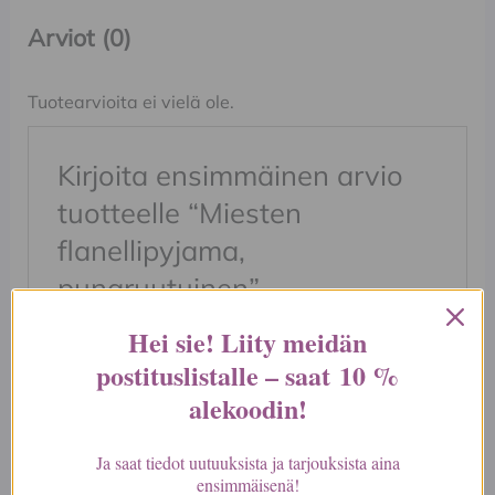
Arviot (0)
Tuotearvioita ei vielä ole.
Kirjoita ensimmäinen arvio
tuotteelle “Miesten
flanellipyjama,
punaruutuinen”
Sähköpostiosoitettasi ei julkaista.
Pakolliset
Hei sie! Liity meidän
kentät on merkitty
*
postituslistalle – saat
10 %
Arvostelusi
*
alekoodin
!
Arviosi
*
Ja saat tiedot uutuuksista ja tarjouksista aina
ensimmäisenä!