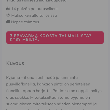
Tilaa turvallisesti Ihanakaupasta
🛍️ 14 päivän palautusoikeus
💳 Maksa kerralla tai osissa
🚚 Nopea toimitus
❓ EPÄVARMA KOOSTA TAI MALLISTA?
KYSY MEILTÄ.
Kuvaus
Pyjama – ihanan pehmeää ja lämmintä
puuvillaflanellia, kankaan pinta on perinteisen
flanellin tapaan harjattu. Paidassa on nappikiinnitys
alas saakka. Mitoitukseltaan tämä pyjama on
suomalaiseen mitoitukseen nähden pienempää ja