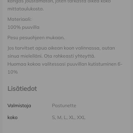
kangas joustamaton, joten tarkasta oikea koko
mittataulukosta.
Materiaali:
100% puuvilla
Pesu pesuohjeen mukaan.
Jos tarvitset apua oikean koon valinnassa, autan
sinua mielelläni. Ota rohkeasti yhteyttä.
Huomaa kokoa valitessasi puuvillan kutistuminen 6-
10%
Lisätiedot
Valmistaja
Pastunette
koko
S, M, L, XL, XXL