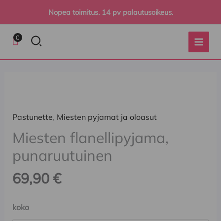
Siirry
Nopea toimitus. 14 pv palautusoikeus.
sisältöön
Hae
0
Miesten
flanellipyjama,
punaruutuinen
Pastunette
,
Miesten pyjamat ja oloasut
määrä
Miesten flanellipyjama,
punaruutuinen
69,90
€
koko