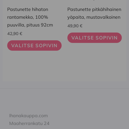
tuotteella
tuotteella
on
on
Pastunette hihaton
Pastunette pitkähihainen
useampi
useampi
rantamekko, 100%
yöpaita, mustavalkoinen
muunnelma.
muunnelma.
puuvilla, pituus 92cm
49,90
€
Voit
Voit
42,90
€
VALITSE SOPIVIN
tehdä
tehdä
VALITSE SOPIVIN
valinnat
valinnat
tuotteen
tuotteen
sivulla.
sivulla.
Ihanakauppa.com
Maaherrankatu 24