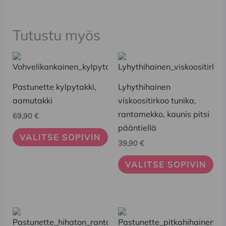
Tutustu myös
Tällä
Tällä
tuotteella
tuotteella
on
on
Pastunette kylpytakki,
Lyhythihainen
useampi
useampi
aamutakki
viskoositirkoo tunika,
muunnelma.
muunnelma.
rantamekko, kaunis pitsi
69,90
€
Voit
Voit
pääntiellä
VALITSE SOPIVIN
tehdä
tehdä
39,90
€
valinnat
valinnat
VALITSE SOPIVIN
tuotteen
tuotteen
sivulla.
sivulla.
Tällä
Tällä