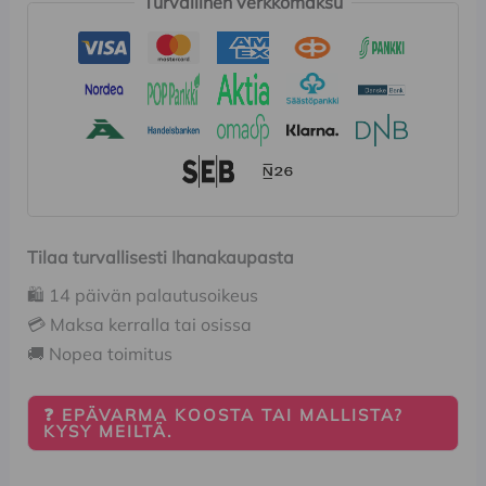
Turvallinen verkkomaksu
Tilaa turvallisesti Ihanakaupasta
🛍️ 14 päivän palautusoikeus
💳 Maksa kerralla tai osissa
🚚 Nopea toimitus
❓ EPÄVARMA KOOSTA TAI MALLISTA?
KYSY MEILTÄ.