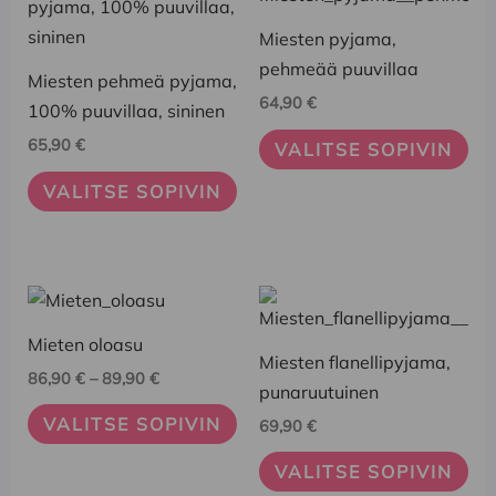
tuotteella
tuotteella
on
on
Miesten pyjama,
useampi
useampi
pehmeää puuvillaa
Miesten pehmeä pyjama,
muunnelma.
muunnelma.
64,90
€
100% puuvillaa, sininen
Voit
Voit
65,90
€
VALITSE SOPIVIN
tehdä
tehdä
valinnat
valinnat
VALITSE SOPIVIN
tuotteen
tuotteen
sivulla.
sivulla.
Hintaluokka:
Tällä
Tällä
86,90 €
tuotteella
tuotteella
-
Mieten oloasu
89,90 €
on
on
Miesten flanellipyjama,
86,90
€
–
89,90
€
useampi
useampi
punaruutuinen
muunnelma.
muunnelma.
VALITSE SOPIVIN
69,90
€
Voit
Voit
VALITSE SOPIVIN
tehdä
tehdä