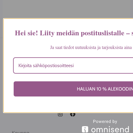
valinnat
valinnat
tuotteen
tuotteen
sivulla.
sivulla.
Hei sie! Liity meidän postituslistalle –
Ja saat tiedot uutuuksista ja tarjouksista ai
Ihanakauppa.com
Maaherrankatu 24
50100 Mikkeli
HALUAN 10 % ALEKOODI
info@ihanakauppa.com
044 977 7053
Kauppa