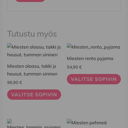
Tutustu myös
Tällä
Tällä
tuotteella
tuotteella
Miesten rento pyjama
on
on
Miesten oloasu, takki js
54,90
€
useampi
useampi
housut, tumman sininen
muunnelma.
muunnelma.
VALITSE SOPIVIN
96,90
€
Voit
Voit
tehdä
tehdä
VALITSE SOPIVIN
valinnat
valinnat
tuotteen
tuotteen
sivulla.
sivulla.
Tällä
Tällä