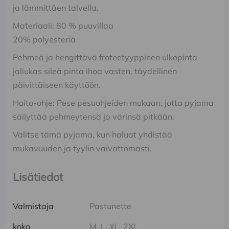
ja lämmittäen talvella.
Materiaali: 80 % puuvillaa
20% polyesteriä
Pehmeä ja hengittävä froteetyyppinen ulkopinta
jaliukas sileä pinta ihoa vasten, täydellinen
päivittäiseen käyttöön.
Hoito-ohje: Pese pesuohjeiden mukaan, jotta pyjama
säilyttää pehmeytensä ja värinsä pitkään.
Valitse tämä pyjama, kun haluat yhdistää
mukavuuden ja tyylin vaivattomasti.
Lisätiedot
Valmistaja
Pastunette
koko
M, L, XL, 2XL