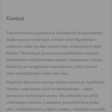
Kuvaus
Tässä miesten pyjamassa yhdistyvät huippuluokan
mukavuus ja rento tyyli, tehden siitä täydellisen
valinnan sekä hyvään uneen että rentouttaviin koti-
iltoihin. Pehmeä ja joustava puuvillatrikoo tarjoaa
ihanteellisen käyttömukavuuden, mukautuen kehosi
liikkeisiin ja hengittäen luonnollisesti, jotta tunnet
olosi miellyttäväksi koko yön ajan.
Pyjaman klassinen design takaa rennon ja huolitellun
ilmeen, mikä tekee siitä monikäyttöisen – olipa
kyseessä rauhallinen aamu, ilta sohvalla tai pitkä
viikonloppu kotona. Laadukas puuvillatrikoo pitää
olosi miellyttävänä ympäri vuoden, viilentäen kesällä