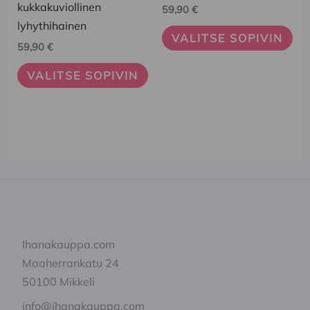
muunnelma.
muunnelma.
kukkakuviollinen
59,90
€
Voit
Voit
lyhythihainen
VALITSE SOPIVIN
tehdä
tehdä
59,90
€
valinnat
valinnat
VALITSE SOPIVIN
tuotteen
tuotteen
sivulla.
sivulla.
Ihanakauppa.com
Maaherrankatu 24
50100 Mikkeli
info@ihanakauppa.com