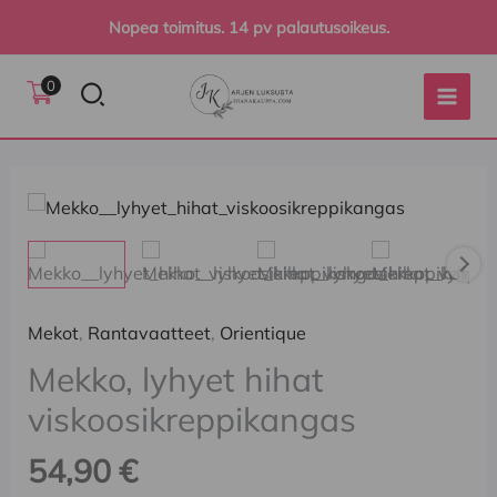
Siirry
Nopea toimitus. 14 pv palautusoikeus.
sisältöön
Hae
0
Mekko,
lyhyet
hihat
viskoosikreppikangas
määrä
Mekot
,
Rantavaatteet
,
Orientique
Mekko, lyhyet hihat
viskoosikreppikangas
54,90
€