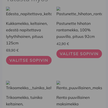
Tällä
Tällä
tuotteella
tuotteella
on
on
Kukkamekko, keltainen,
Pastunette hihaton
useampi
useampi
edestä napitettava
rantamekko, 100%
muunnelma.
muunnelma.
lyhythihainen, pituus
puuvilla, pituus 92cm
Voit
Voit
125cm
42,90
€
tehdä
tehdä
69,90
€
VALITSE SOPIVIN
valinnat
valinnat
VALITSE SOPIVIN
tuotteen
tuotteen
sivulla.
sivulla.
Tällä
Tällä
tuotteella
tuotteella
on
on
Trikoomekko, tuinika
Rento puuvillainen
useampi
useampi
keltainen,
maksimekko