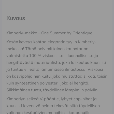
Kuvaus
Kimberly-mekko – One Summer by Orientique
Kesän keveys kohtaa elegantin tyylin Kimberly-
mekossa! Tämä polvimittainen kaunotar on
valmistettu 100 % viskoosista – luonnollisesta ja
hengittävästä materiaalista, joka laskeutuu kauniisti
ja tuntuu viileältä lämpimässä ilmastossa. Viskoosi
on kasvipohjainen kuitu, joka muistuttaa silkkiä, toisin
kuin synteettinen polyesteri, joka ei hengitä.
Silkkimäinen tuntu, täydellinen lämpimiin päiviin.
Kimberlyn selkeä V-pääntie, lyhyet cap-hihat ja
kauniisti levenevä helma tekevät siitä täydellisen
valinnan kesäpäivien menoihin – kaupungille,