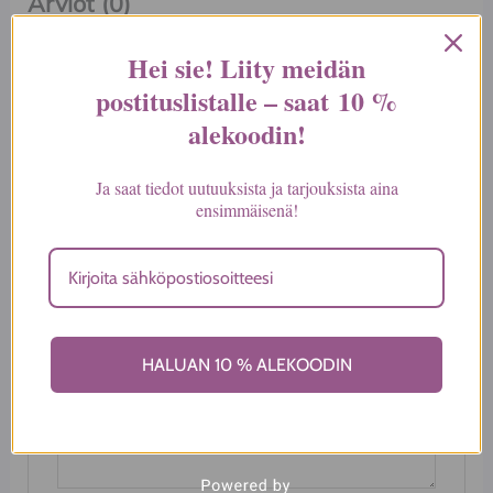
Arviot (0)
Hei sie! Liity meidän
Tuotearvioita ei vielä ole.
postituslistalle – saat
10 %
alekoodin
!
Kirjoita ensimmäinen arvio
tuotteelle “Mekko, lyhyet
Ja saat tiedot uutuuksista ja tarjouksista aina
hihat viskoosikreppikangas”
ensimmäisenä!
Sähköpostiosoitettasi ei julkaista.
Pakolliset
kentät on merkitty
*
Arvostelusi
*
HALUAN 10 % ALEKOODIN
Arviosi
*