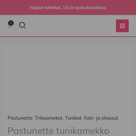
Siirry
Nopea toimitus. 14 pv palautusoikeus.
sisältöön
Hae
0
Pastunette
tunikamekko
beige
määrä
Pastunette
,
Trikoomekot
,
Tunikat
,
Koti- ja oloasut
Pastunette tunikamekko