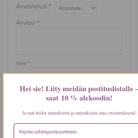
Arvostelusi
*
Arviosi
*
Nimi
*
Hei sie! Liity meidän postituslistalle 
Sähköposti
*
saat
10 % alekoodin
!
Ja saat tiedot uutuuksista ja tarjouksista aina ensimmäisenä!
Tallenna nimeni, sähköpostiosoitteeni ja
sivustoni tähän selaimeen seuraavaa