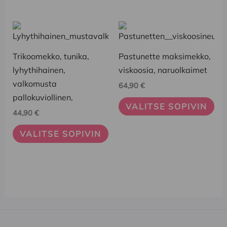
sivulla.
sivulla.
Tällä
Tällä
tuotteella
tuotteella
on
on
Trikoomekko, tunika,
Pastunette maksimekko,
useampi
useampi
lyhythihainen,
viskoosia, naruolkaimet
muunnelma.
muunnelma.
valkomusta
64,90
€
Voit
Voit
pallokuviollinen,
VALITSE SOPIVIN
tehdä
tehdä
44,90
€
valinnat
valinnat
VALITSE SOPIVIN
tuotteen
tuotteen
sivulla.
sivulla.