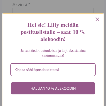
Arviosi
*
Hei sie! Liity meidän
postituslistalle – saat
10 %
Nimi
*
alekoodin
!
Ja saat tiedot uutuuksista ja tarjouksista aina
ensimmäisenä!
Sähköposti
*
Tallenna nimeni, sähköpostiosoitteeni ja
sivustoni tähän selaimeen seuraavaa
HALUAN 10 % ALEKOODIN
kommentointikertaa varten.