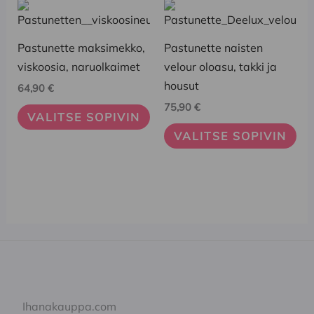
Tällä
Tällä
tuotteella
tuotteella
on
on
Pastunette maksimekko,
Pastunette naisten
useampi
useampi
viskoosia, naruolkaimet
velour oloasu, takki ja
muunnelma.
muunnelma.
housut
64,90
€
Voit
Voit
75,90
€
VALITSE SOPIVIN
tehdä
tehdä
VALITSE SOPIVIN
valinnat
valinnat
tuotteen
tuotteen
sivulla.
sivulla.
Ihanakauppa.com