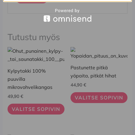
Tutustu myös
Tällä
Tällä
tuotteella
tuotteella
on
on
Pastunette pitkä
Kylpytakki 100%
useampi
useampi
yöpaita, pitkät hihat
puuvilla
muunnelma.
muunnelma.
44,90
€
mikrovohvelikangas
Voit
Voit
49,90
€
VALITSE SOPIVIN
tehdä
tehdä
valinnat
valinnat
VALITSE SOPIVIN
tuotteen
tuotteen
sivulla.
sivulla.