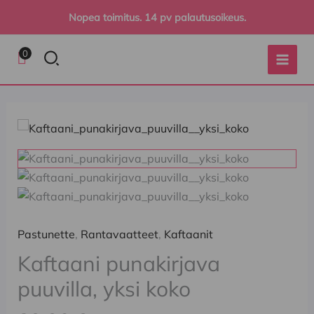
Siirry
Nopea toimitus. 14 pv palautusoikeus.
sisältöön
Hae
0
Pastunette
,
Rantavaatteet
,
Kaftaanit
Kaftaani punakirjava
puuvilla, yksi koko