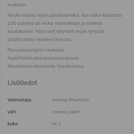
mukaan.
Neule taipuu myös jättiboleroksi, kun takin kääntää
180 astetta eli niska ristiselkään ja helmat
kaulukseksi. Näin voit käyttää myös lyhyttä
päällystakki neuleesi kanssa.
Pesu pesuohjeen mukaan
Suosittelen pesupussissa pesua
Muokataan kosteana, tasokuivaus
Lisätiedot
Valmistaja
Ioanna Kourbela
väri
romeo, juliet
koko
M, L