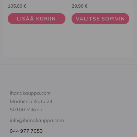
muunnelma.
105,00
€
29,90
€
Voit
LISÄÄ KORIIN
VALITSE SOPIVIN
tehdä
valinnat
tuotteen
sivulla.
Ihanakauppa.com
Maaherrankatu 24
50100 Mikkeli
info@ihanakauppa.com
044 977 7053