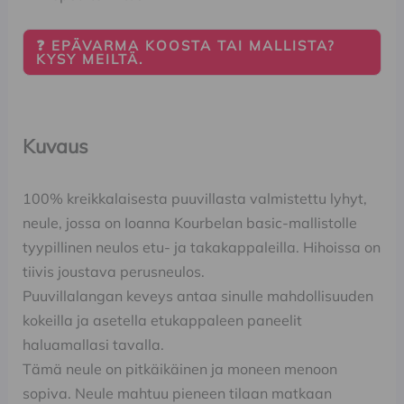
❓ EPÄVARMA KOOSTA TAI MALLISTA?
KYSY MEILTÄ.
Kuvaus
100% kreikkalaisesta puuvillasta valmistettu lyhyt,
neule, jossa on Ioanna Kourbelan basic-mallistolle
tyypillinen neulos etu- ja takakappaleilla. Hihoissa on
tiivis joustava perusneulos.
Puuvillalangan keveys antaa sinulle mahdollisuuden
kokeilla ja asetella etukappaleen paneelit
haluamallasi tavalla.
Tämä neule on pitkäikäinen ja moneen menoon
sopiva. Neule mahtuu pieneen tilaan matkaan