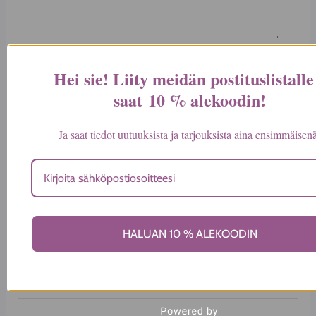
Nimi
*
Hei sie! Liity meidän postituslistalle
saat
10 % alekoodin
!
Sähköposti
*
Ja saat tiedot uutuuksista ja tarjouksista aina ensimmäisen
Tallenna nimeni, sähköpostiosoitteeni ja
sivustoni tähän selaimeen seuraavaa
kommentointikertaa varten.
HALUAN 10 % ALEKOODIN