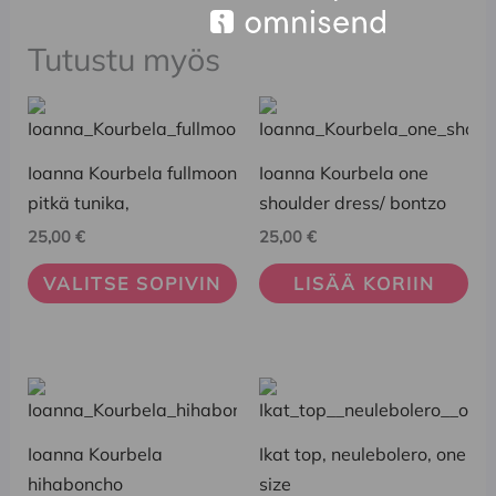
Tutustu myös
Tällä
tuotteella
on
Ioanna Kourbela fullmoon
Ioanna Kourbela one
useampi
pitkä tunika,
shoulder dress/ bontzo
muunnelma.
25,00
€
25,00
€
Voit
VALITSE SOPIVIN
LISÄÄ KORIIN
tehdä
valinnat
tuotteen
sivulla.
Tällä
tuotteella
on
Ioanna Kourbela
Ikat top, neulebolero, one
useampi
hihaboncho
size