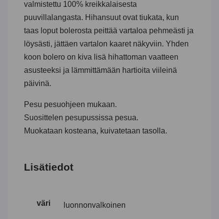
valmistettu 100% kreikkalaisesta
puuvillalangasta. Hihansuut ovat tiukata, kun
taas loput bolerosta peittää vartaloa pehmeästi ja
löysästi, jättäen vartalon kaaret näkyviin. Yhden
koon bolero on kiva lisä hihattoman vaatteen
asusteeksi ja lämmittämään hartioita viileinä
päivinä.
Pesu pesuohjeen mukaan.
Suosittelen pesupussissa pesua.
Muokataan kosteana, kuivatetaan tasolla.
Lisätiedot
väri
luonnonvalkoinen