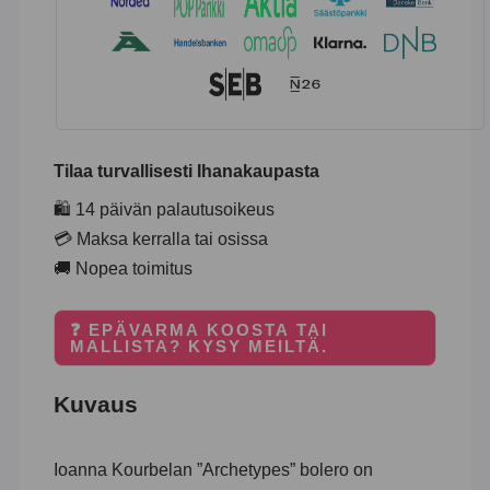
Tilaa turvallisesti Ihanakaupasta
🛍️ 14 päivän palautusoikeus
💳 Maksa kerralla tai osissa
🚚 Nopea toimitus
❓ EPÄVARMA KOOSTA TAI
MALLISTA? KYSY MEILTÄ.
Kuvaus
Ioanna Kourbelan ”Archetypes” bolero on