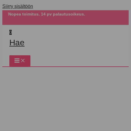
Siirry sisältöön
Nopea toimitus. 14 pv palautusoikeus.
0
Hae