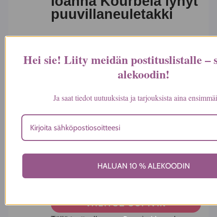
Ioanna Kourbela lyhyt
puuvillaneuletakki
25,00
€
VALITSE SOPIVIN
Hei sie! Liity meidän postituslistalle –
Tällä tuotteella on useampi muunnelma.
alekoodin
!
Voit tehdä valinnat tuotteen sivulla.
Ja saat tiedot uutuuksista ja tarjouksista aina ensimmä
Ioanna Kourbela
fullmoon pitkä tunika,
HALUAN 10 % ALEKOODIN
25,00
€
VALITSE SOPIVIN