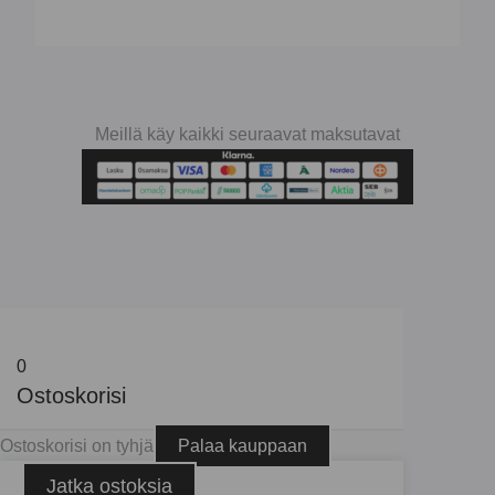
Meillä käy kaikki seuraavat maksutavat
0
Ostoskorisi
Ostoskorisi on tyhjä
Palaa kauppaan
Jatka ostoksia