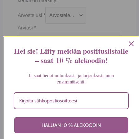
kentät on merkitty
*
Arvostelusi
*
Arviosi
*
Hei sie! Liity meidän postituslistalle
– saat
10 % alekoodin
!
Ja saat tiedot uutuuksista ja tarjouksista aina
ensimmäisenä!
Nimi
*
HALUAN 10 % ALEKOODIN