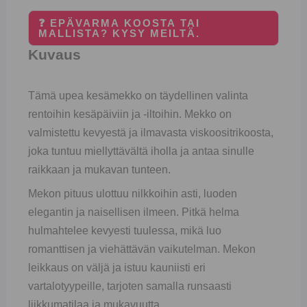
❓ EPÄVARMA KOOSTA TAI
MALLISTA? KYSY MEILTÄ.
Kuvaus
Tämä upea kesämekko on täydellinen valinta
rentoihin kesäpäiviin ja -iltoihin. Mekko on
valmistettu kevyestä ja ilmavasta viskoositrikoosta,
joka tuntuu miellyttävältä iholla ja antaa sinulle
raikkaan ja mukavan tunteen.
Mekon pituus ulottuu nilkkoihin asti, luoden
elegantin ja naisellisen ilmeen. Pitkä helma
hulmahtelee kevyesti tuulessa, mikä luo
romanttisen ja viehättävän vaikutelman. Mekon
leikkaus on väljä ja istuu kauniisti eri
vartalotyypeille, tarjoten samalla runsaasti
liikkumatilaa ja mukavuutta.