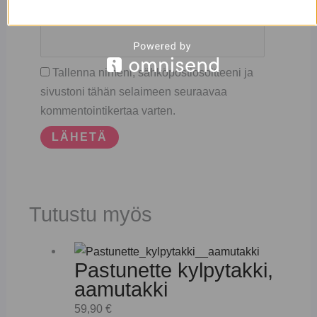
Sähköposti
*
Tallenna nimeni, sähköpostiosoitteeni ja
sivustoni tähän selaimeen seuraavaa
kommentointikertaa varten.
Tutustu myös
Pastunette kylpytakki,
aamutakki
59,90
€