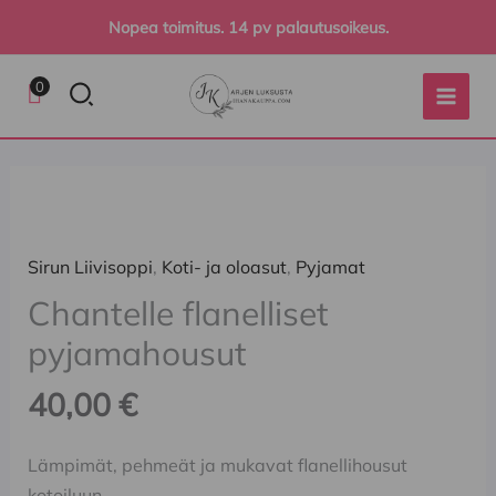
Siirry
Nopea toimitus. 14 pv palautusoikeus.
sisältöön
Hae
0
Chantelle
flanelliset
pyjamahousut
Sirun Liivisoppi
,
Koti- ja oloasut
,
Pyjamat
määrä
Chantelle flanelliset
pyjamahousut
40,00
€
Lämpimät, pehmeät ja mukavat flanellihousut
kotoiluun.