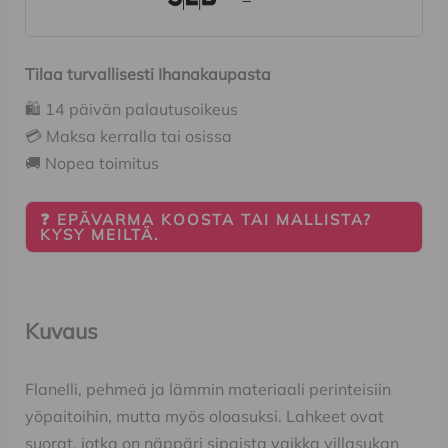
Tilaa turvallisesti Ihanakaupasta
🛍️ 14 päivän palautusoikeus
💳 Maksa kerralla tai osissa
🚚 Nopea toimitus
❓ EPÄVARMA KOOSTA TAI MALLISTA?
KYSY MEILTÄ.
Kuvaus
Flanelli, pehmeä ja lämmin materiaali perinteisiin
yöpaitoihin, mutta myös oloasuksi. Lahkeet ovat
suorat, jotka on näppäri sipaista vaikka villasukan