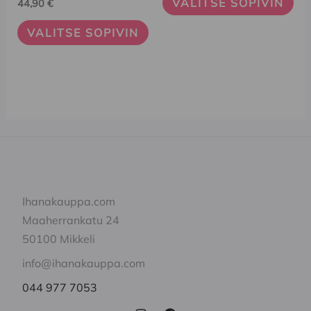
VALITSE SOPIVIN
44,90
€
valinnat
valinnat
VALITSE SOPIVIN
tuotteen
tuotteen
sivulla.
sivulla.
Ihanakauppa.com
Maaherrankatu 24
50100 Mikkeli
info@ihanakauppa.com
044 977 7053