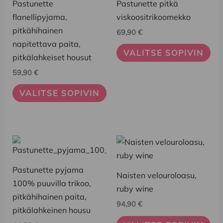
on
on
Pastunette
Pastunette pitkä
useampi
useampi
flanellipyjama,
viskoositrikoomekko
muunnelma.
muunnelma.
pitkähihainen
69,90
€
Voit
Voit
napitettava paita,
VALITSE SOPIVIN
tehdä
tehdä
pitkälahkeiset housut
valinnat
valinnat
59,90
€
tuotteen
tuotteen
VALITSE SOPIVIN
sivulla.
sivulla.
Tällä
Tällä
tuotteella
tuotteella
on
on
Pastunette pyjama
Naisten velouroloasu,
useampi
useampi
100% puuvilla trikoo,
ruby wine
muunnelma.
muunnelma.
pitkähihainen paita,
94,90
€
Voit
Voit
pitkälahkeinen housu
tehdä
tehdä