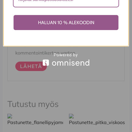
Sähköposti
*
HALUAN 10 % ALEKOODIN
Tallenna nimeni, sähköpostiosoitteeni ja
sivustoni tähän selaimeen seuraavaa
kommentointikertaa varten.
Tutustu myös
Tällä
Tällä
tuotteella
tuotteella