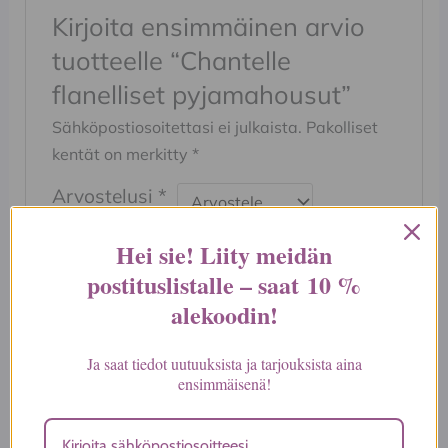
Kirjoita ensimmäinen arvio
tuotteelle “Chantelle
flanelliset pyjamahousut”
Sähköpostiosoitettasi ei julkaista.
Pakolliset
kentät on merkitty
*
Arvostelusi
*
Hei sie! Liity meidän
Arviosi
*
postituslistalle – saat
10 %
alekoodin
!
Ja saat tiedot uutuuksista ja tarjouksista aina
Nimi
*
ensimmäisenä!