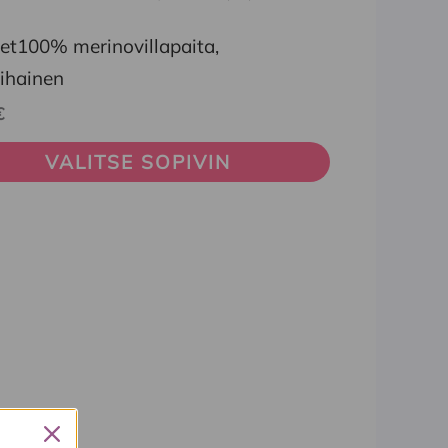
ella
et100% merinovillapaita,
pi
hihainen
elma.
€
VALITSE SOPIVIN
at
een
.