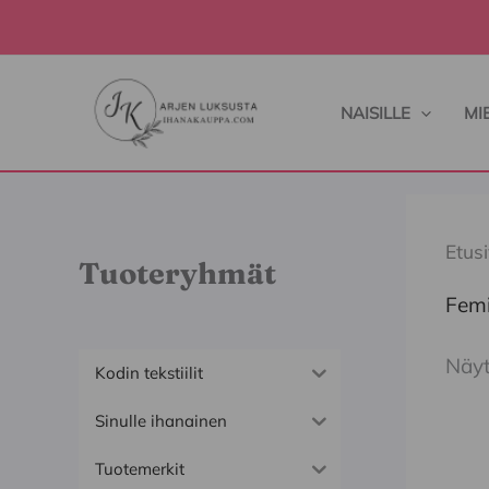
Siirry
sisältöön
NAISILLE
MI
Etus
Tuoteryhmät
Fem
Näyt
Kodin tekstiilit
Sinulle ihanainen
Täl
Tuotemerkit