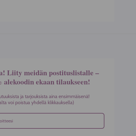
.
a! Liity meidän postituslistalle –
% alekoodin ekaan tilaukseen!
utuuksista ja tarjouksista aina ensimmäisenä!
stalta voi poistua yhdellä klikkauksella)