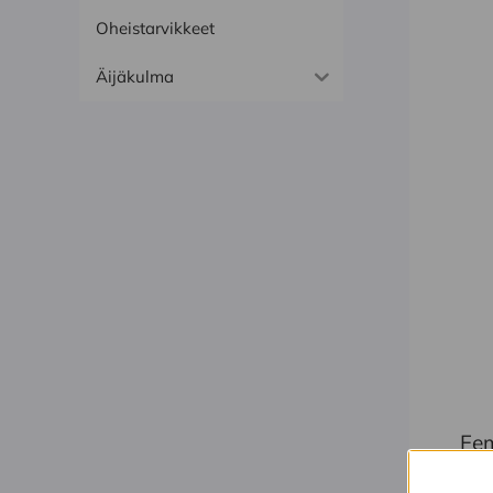
tuo
Oheistarvikkeet
on
us
Äijäkulma
mu
Voi
teh
val
tuo
sivu
Fem
39,