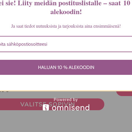
i sie! Liity meidän postituslistalle – saat
10
alekoodin
!
VALITSE SOPIVIN
Ja saat tiedot uutuuksista ja tarjouksista aina ensimmäisenä!
lä
Tällä
tteella
tuotte
Femin
on
HALUAN 10 % ALEKOODIN
inet 100% merinovillapunttipöksyt/
55,00
eampi
useam
kä bokseri
unnelma.
muunn
00
€
t
Voit
VALITSE SOPIVIN
dä
tehdä
innat
valinn
tteen
tuott