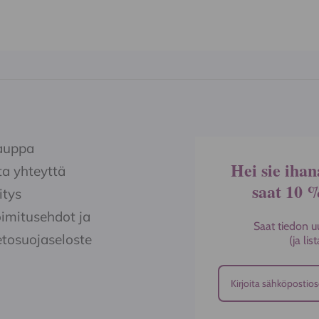
lla.
sivulla
auppa
Hei sie ihan
a yhteyttä
saat 10 
itys
imitusehdot ja
Saat tiedon u
etosuojaseloste
(ja li