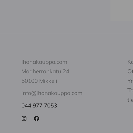
sivu
Ihanakauppa.com
K
Maaherrankatu 24
Ot
50100 Mikkeli
Yr
To
info@ihanakauppa.com
ti
044 977 7053