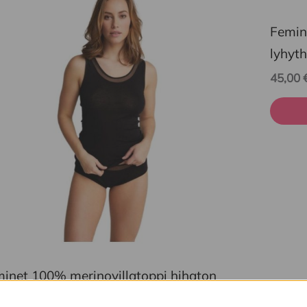
tteella
tuotte
on
Femin
eampi
useam
lyhyt
unnelma.
muunn
45,00
t
Voit
dä
tehdä
innat
valinn
tteen
tuott
lla.
sivulla
inet 100% merinovillatoppi hihaton
00
€