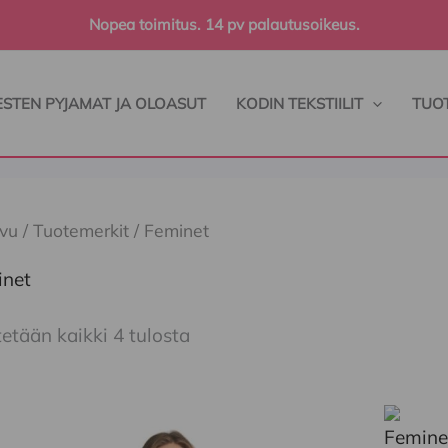
Sorted
Nopea toimitus. 14 pv palautusoikeus.
by
latest
ESTEN PYJAMAT JA OLOASUT
KODIN TEKSTIILIT
TUO
ivu
/
Tuotemerkit
/ Feminet
inet
etään kaikki 4 tulosta
lä
Tällä