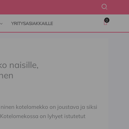
Hae
0
YRITYSASIAKKAILLE
 naisille,
inen
ninen kotelomekko on joustava ja siksi
 Kotelomekossa on lyhyet istutetut