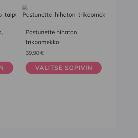
Tällä
tuotteella
on
,
Pastunette hihaton
useampi
trikoomekko
muunnelma.
39,90
€
Voit
IN
VALITSE SOPIVIN
tehdä
valinnat
tuotteen
sivulla.