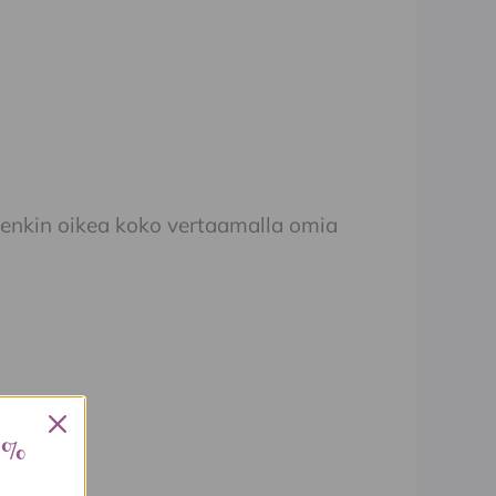
tenkin oikea koko vertaamalla omia
 %