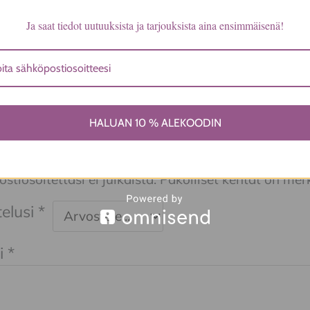
Ja saat tiedot uutuuksista ja tarjouksista aina ensimmäisenä!
a ei vielä ole.
HALUAN 10 % ALEKOODIN
ita ensimmäinen arvio tuotteelle “Visko
stonsininen”
tiosoitettasi ei julkaista.
Pakolliset kentät on mer
elusi
*
i
*