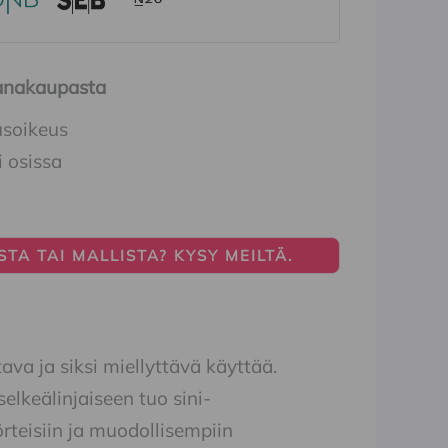
Ihanakaupasta
usoikeus
i osissa
TA TAI MALLISTA? KYSY MEILTÄ.
va ja siksi miellyttävä käyttää.
elkeälinjaiseen tuo sini-
rteisiin ja muodollisempiin