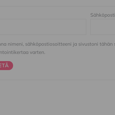
Sähköpost
nna nimeni, sähköpostiosoitteeni ja sivustoni tähä
ointikertaa varten.