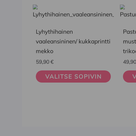
Tällä
Tällä
tuotteella
tuott
on
on
Lyhythihainen
Past
useampi
usea
vaaleansininen/ kukkaprintti
must
muunnelma.
muun
mekko
trik
Voit
Voit
59,90
€
49,9
tehdä
tehd
VALITSE SOPIVIN
V
valinnat
vali
tuotteen
tuot
sivulla.
sivul