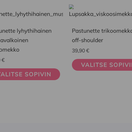
Tällä
eella
tuotteella
on
unette lyhythihainen
Pastunette trikoomekko
mpi
useampi
avalkoinen
off-shoulder
nelma.
muunnelma.
oomekko
39,90
€
Voit
0
€
VALITSE SOPIV
ä
tehdä
ALITSE SOPIVIN
nnat
valinnat
teen
tuotteen
la.
sivulla.