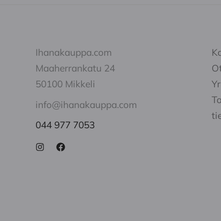
Ihanakauppa.com
K
Maaherrankatu 24
Ot
50100 Mikkeli
Yr
To
info@ihanakauppa.com
ti
044 977 7053