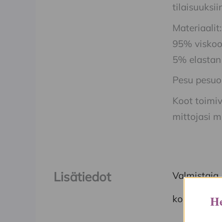
tilaisuuksii
Materiaalit:
95% viskoo
5% elastan
Pesu pesuo
Koot toimi
mittojasi m
Lisätiedot
Valmistaja
He
koko