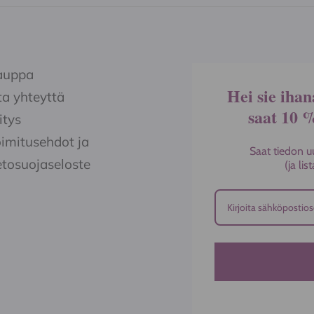
auppa
Hei sie ihan
a yhteyttä
saat 10 
itys
imitusehdot ja
Saat tiedon u
etosuojaseloste
(ja li