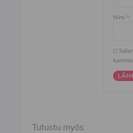
Nimi
*
Talle
komment
Tutustu myös