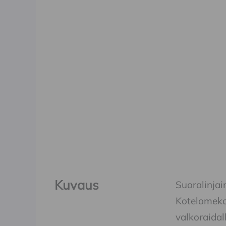
Kuvaus
Suoralinjai
Kotelomekos
valkoraidal