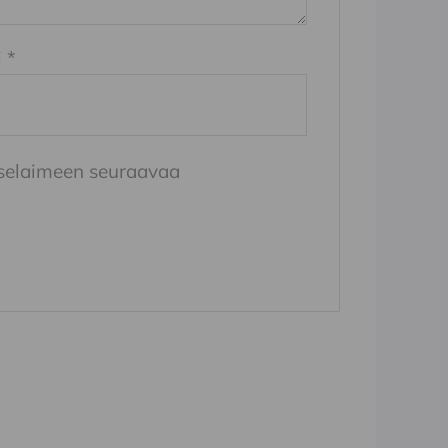
i
*
n selaimeen seuraavaa