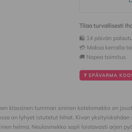
Tilaa turvallisesti 
🛍️ 14 päivän palaut
💳 Maksa kerralla ta
🚚 Nopea toimitus
❓ EPÄVARMA KOOS
nen klassinen tumman sininen kotelomekko on jousta
sa on lyhyet istutetut hihat. Kivan yksityiskohdan s
linen helma. Neulosmekko sopii loistavasti arjen pyö