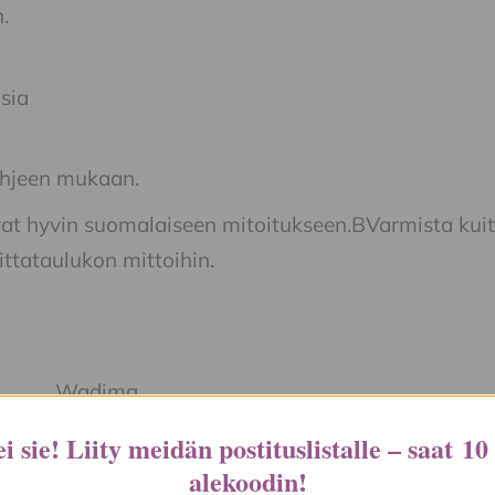
n.
sia
hjeen mukaan.
vat hyvin suomalaiseen mitoitukseen.BVarmista kui
ittataulukon mittoihin.
Wadima
i sie! Liity meidän postituslistalle – saat
10
M
alekoodin
!