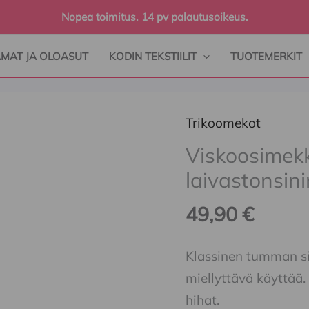
Nopea toimitus. 14 pv palautusoikeus.
AMAT JA OLOASUT
KODIN TEKSTIILIT
TUOTEMERKIT
Trikoomekot
Viskoosimekko
naisille,
Viskoosimekko
laivastonsininen
laivastonsin
määrä
49,90
€
Klassinen tumman si
miellyttävä käyttää.
hihat.