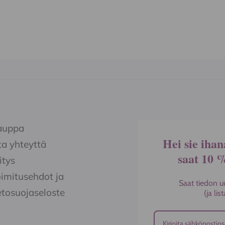
la.
sivulla.
auppa
Hei sie ihan
a yhteyttä
saat 10 
itys
imitusehdot ja
Saat tiedon u
etosuojaseloste
(ja li