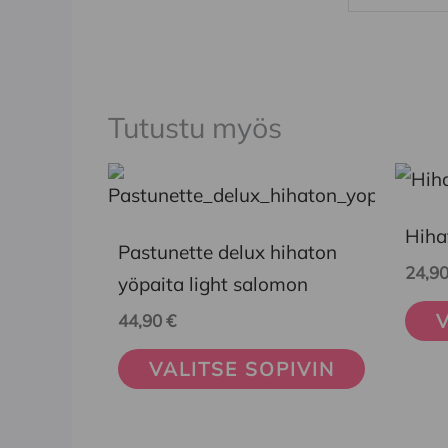
Tutustu myös
Tällä
Tällä
tuotteella
tuott
Hihat
on
on
Pastunette delux hihaton
24,9
useampi
usea
yöpaita light salomon
muunnelma.
muun
V
44,90
€
Voit
Voit
VALITSE SOPIVIN
tehdä
tehd
valinnat
vali
tuotteen
tuot