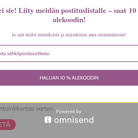
elusi
*
i sie! Liity meidän postituslistalle – saat
10
alekoodin
!
i
*
Ja saat tiedot uutuuksista ja tarjouksista aina ensimmäisenä!
Sähköpost
HALUAN 10 % ALEKOODIN
nna nimeni, sähköpostiosoitteeni ja sivustoni tähä
ointikertaa varten.