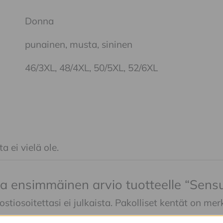
Donna
punainen, musta, sininen
46/3XL, 48/4XL, 50/5XL, 52/6XL
a ei vielä ole.
ita ensimmäinen arvio tuotteelle “Sensu
tiosoitettasi ei julkaista.
Pakolliset kentät on mer