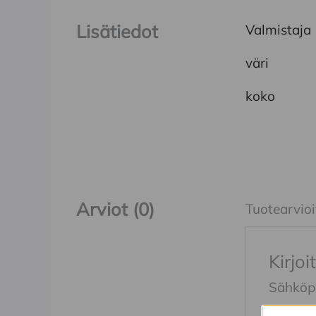
Lisätiedot
Valmistaja
väri
koko
Arviot (0)
Tuotearvioit
Kirjo
Sähköpos