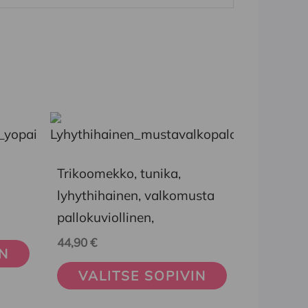
Tällä
tuotteella
on
Trikoomekko, tunika,
useampi
lyhythihainen, valkomusta
muunnelma.
pallokuviollinen,
Voit
44,90
€
IN
tehdä
VALITSE SOPIVIN
valinnat
tuotteen