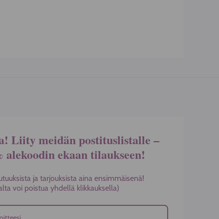
sivulla.
a! Liity meidän postituslistalle –
% alekoodin ekaan tilaukseen!
utuuksista ja tarjouksista aina ensimmäisenä!
stalta voi poistua yhdellä klikkauksella)