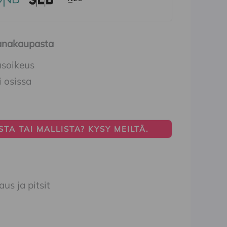
Ihanakaupasta
usoikeus
i osissa
TA TAI MALLISTA? KYSY MEILTÄ.
us ja pitsit