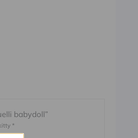
elli babydoll”
kitty
*