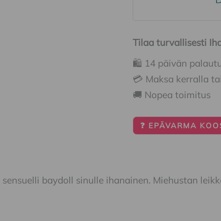
Tilaa turvallisesti 
🛍️ 14 päivän palaut
💳 Maksa kerralla ta
🚚 Nopea toimitus
❓ EPÄVARMA KOOS
 sensuelli baydoll sinulle ihanainen. Miehustan leikka