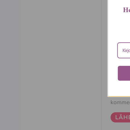
Arvost
He
Arvios
Nimi
*
Talle
komment