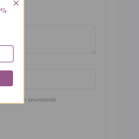
 %
i
*
n selaimeen seuraavaa