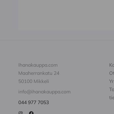
sivulla.
sivul
Ihanakauppa.com
K
Maaherrankatu 24
Ot
50100 Mikkeli
Yr
To
info@ihanakauppa.com
ti
044 977 7053