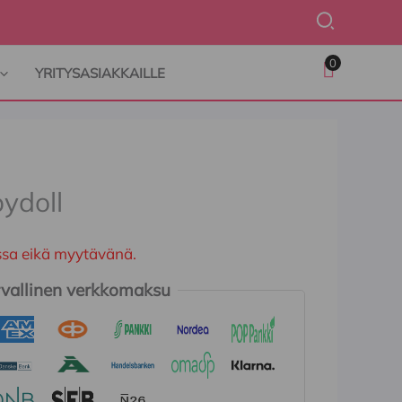
Hae
0
YRITYSASIAKKAILLE
bydoll
ossa eikä myytävänä.
vallinen verkkomaksu