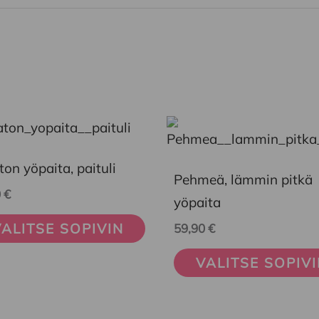
Tällä
eella
tuotteella
on yöpaita, paituli
on
Pehmeä, lämmin pitkä
0
€
mpi
useampi
yöpaita
nelma.
muunnelma.
ALITSE SOPIVIN
59,90
€
Voit
VALITSE SOPIV
ä
tehdä
nnat
valinnat
teen
tuotteen