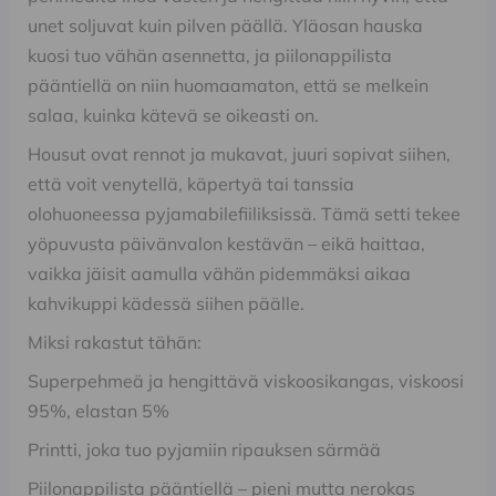
unet soljuvat kuin pilven päällä. Yläosan hauska
kuosi tuo vähän asennetta, ja piilonappilista
pääntiellä on niin huomaamaton, että se melkein
salaa, kuinka kätevä se oikeasti on.
Housut ovat rennot ja mukavat, juuri sopivat siihen,
että voit venytellä, käpertyä tai tanssia
olohuoneessa pyjamabilefiiliksissä. Tämä setti tekee
yöpuvusta päivänvalon kestävän – eikä haittaa,
vaikka jäisit aamulla vähän pidemmäksi aikaa
kahvikuppi kädessä siihen päälle.
Miksi rakastut tähän:
Superpehmeä ja hengittävä viskoosikangas, viskoosi
95%, elastan 5%
Printti, joka tuo pyjamiin ripauksen särmää
Piilonappilista pääntiellä – pieni mutta nerokas