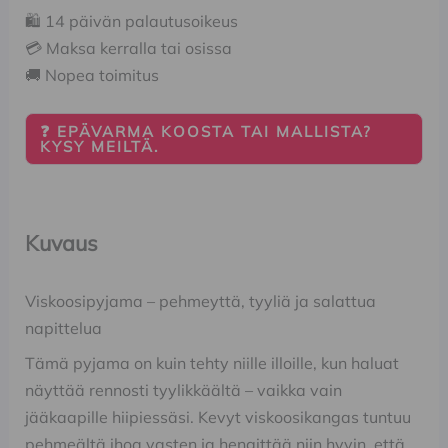
🛍️ 14 päivän palautusoikeus
💳 Maksa kerralla tai osissa
🚚 Nopea toimitus
❓ EPÄVARMA KOOSTA TAI MALLISTA?
KYSY MEILTÄ.
Kuvaus
Viskoosipyjama – pehmeyttä, tyyliä ja salattua
napittelua
Tämä pyjama on kuin tehty niille illoille, kun haluat
näyttää rennosti tyylikkäältä – vaikka vain
jääkaapille hiipiessäsi. Kevyt viskoosikangas tuntuu
pehmeältä ihoa vasten ja hengittää niin hyvin, että