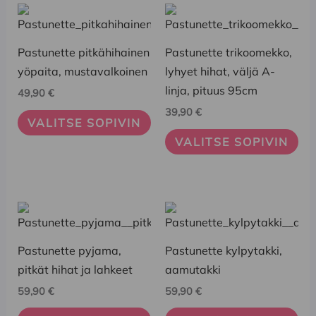
Tällä
Tällä
tuotteella
tuotteella
on
on
Pastunette pitkähihainen
Pastunette trikoomekko,
useampi
useampi
yöpaita, mustavalkoinen
lyhyet hihat, väljä A-
muunnelma.
muunnelma.
linja, pituus 95cm
49,90
€
Voit
Voit
39,90
€
VALITSE SOPIVIN
tehdä
tehdä
VALITSE SOPIVIN
valinnat
valinnat
tuotteen
tuotteen
sivulla.
sivulla.
Tällä
Tällä
tuotteella
tuotteella
on
on
Pastunette pyjama,
Pastunette kylpytakki,
useampi
useampi
pitkät hihat ja lahkeet
aamutakki
muunnelma.
muunnelma.
59,90
€
59,90
€
Voit
Voit