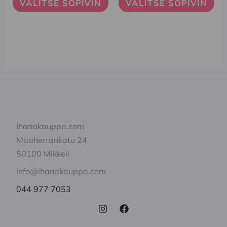
VALITSE SOPIVIN
VALITSE SOPIVIN
tehdä
tehdä
valinnat
valinnat
tuotteen
tuotteen
sivulla.
sivulla.
Ihanakauppa.com
Maaherrankatu 24
50100 Mikkeli
info@ihanakauppa.com
044 977 7053