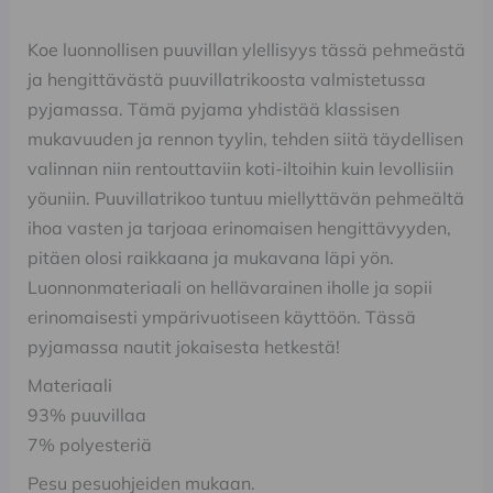
Koe luonnollisen puuvillan ylellisyys tässä pehmeästä
ja hengittävästä puuvillatrikoosta valmistetussa
pyjamassa. Tämä pyjama yhdistää klassisen
mukavuuden ja rennon tyylin, tehden siitä täydellisen
valinnan niin rentouttaviin koti-iltoihin kuin levollisiin
yöuniin. Puuvillatrikoo tuntuu miellyttävän pehmeältä
ihoa vasten ja tarjoaa erinomaisen hengittävyyden,
pitäen olosi raikkaana ja mukavana läpi yön.
Luonnonmateriaali on hellävarainen iholle ja sopii
erinomaisesti ympärivuotiseen käyttöön. Tässä
pyjamassa nautit jokaisesta hetkestä!
Materiaali
93% puuvillaa
7% polyesteriä
Pesu pesuohjeiden mukaan.