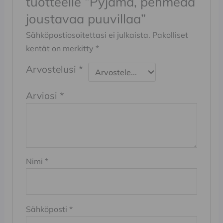
tuotteelle “Pyjama, pehmeää
joustavaa puuvillaa”
Sähköpostiosoitettasi ei julkaista.
Pakolliset
kentät on merkitty
*
Arvostelusi
*
Arviosi
*
Nimi
*
Sähköposti
*