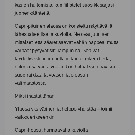
käsien huitomista, kun fiilistelet suosikkisarjasi
juonenkäänteitä.
Capri-pituinen alaosa on koristeltu näyttävällä,
lähes taiteellisella kuviolla. Ne ovat juuri sen
mittaiset, että sääret saavat vähän happea, mutta
varpaat pysyvät silti lämpiminä. Sopivat
täydellisesti niihin hetkiin, kun et oikein tiedä,
onko kesä vai talvi – tai kun haluat vain näyttää
superraikkaalta yöasun ja oloasun
välimaastossa.
Miksi ihastut tähän:
Yläosa yksivärinen ja helppo yhdistää – toimii
vaikka erikseenkin
Capri-housut hurmaavalla kuviolla