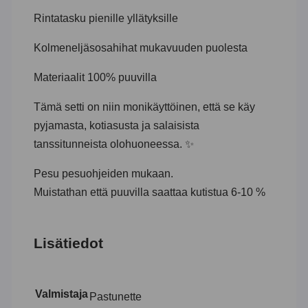
Rintatasku pienille yllätyksille
Kolme­neljäsosahihat mukavuuden puolesta
Materiaalit 100% puuvilla
Tämä setti on niin monikäyttöinen, että se käy
pyjamasta, kotiasusta ja salaisista
tanssitunneista olohuoneessa. ✨
Pesu pesuohjeiden mukaan.
Muistathan että puuvilla saattaa kutistua 6-10 %
Lisätiedot
Valmistaja
Pastunette