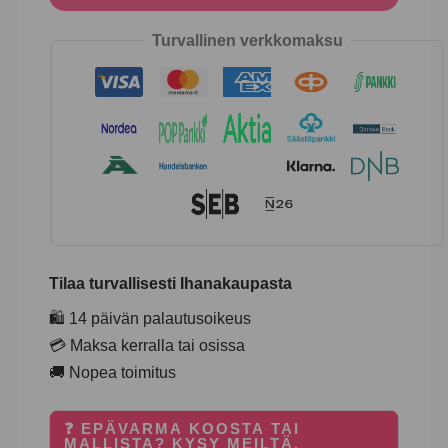
Turvallinen verkkomaksu
Tilaa turvallisesti Ihanakaupasta
🛍️ 14 päivän palautusoikeus
💳 Maksa kerralla tai osissa
🚚 Nopea toimitus
❓ EPÄVARMA KOOSTA TAI
MALLISTA? KYSY MEILTÄ.