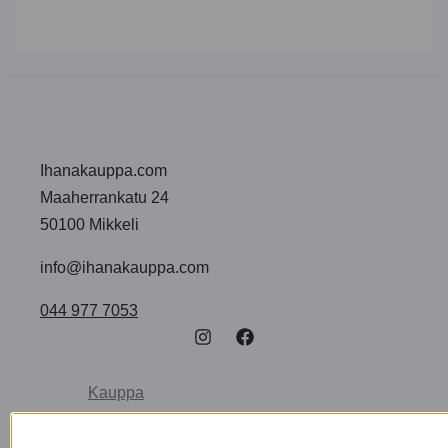
Ihanakauppa.com
Maaherrankatu 24
50100 Mikkeli
info@ihanakauppa.com
044 977 7053
Kauppa
Ota yhteyttä