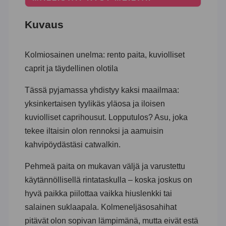
Kuvaus
Kolmiosainen unelma: rento paita, kuviolliset
caprit ja täydellinen olotila
Tässä pyjamassa yhdistyy kaksi maailmaa:
yksinkertaisen tyylikäs yläosa ja iloisen
kuviolliset caprihousut. Lopputulos? Asu, joka
tekee iltaisin olon rennoksi ja aamuisin
kahvipöydästäsi catwalkin.
Pehmeä paita on mukavan väljä ja varustettu
käytännöllisellä rintataskulla – koska joskus on
hyvä paikka piilottaa vaikka hiuslenkki tai
salainen suklaapala. Kolme­neljäsosahihat
pitävät olon sopivan lämpimänä, mutta eivät estä