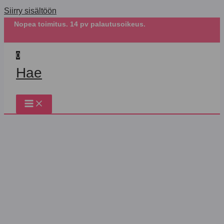
Siirry sisältöön
Nopea toimitus. 14 pv palautusoikeus.
0
Hae