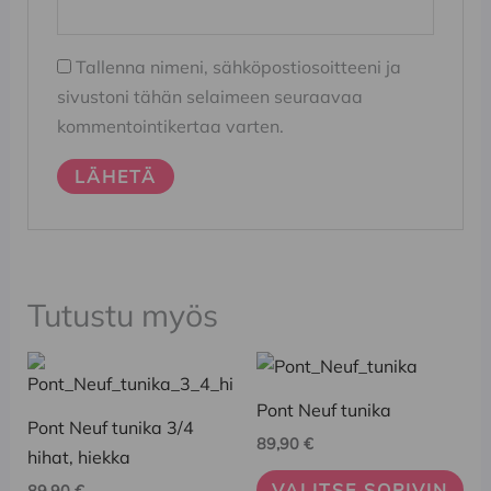
Tallenna nimeni, sähköpostiosoitteeni ja
sivustoni tähän selaimeen seuraavaa
kommentointikertaa varten.
Tutustu myös
Tällä
Tällä
tuotteella
tuotteella
Pont Neuf tunika
on
on
Pont Neuf tunika 3/4
89,90
€
useampi
useampi
hihat, hiekka
muunnelma.
muunnelma.
VALITSE SOPIVIN