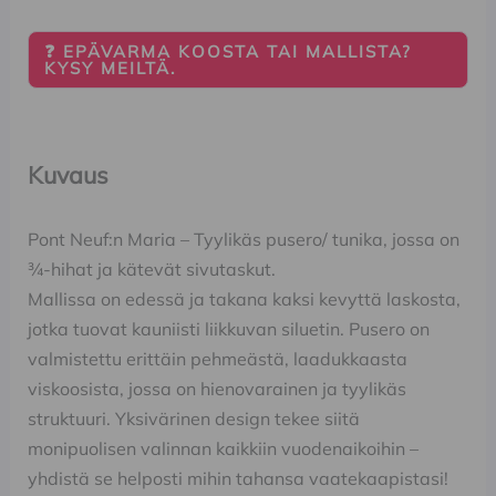
❓ EPÄVARMA KOOSTA TAI MALLISTA?
KYSY MEILTÄ.
Kuvaus
Pont Neuf:n Maria – Tyylikäs pusero/ tunika, jossa on
¾-hihat ja kätevät sivutaskut.
Mallissa on edessä ja takana kaksi kevyttä laskosta,
jotka tuovat kauniisti liikkuvan siluetin. Pusero on
valmistettu erittäin pehmeästä, laadukkaasta
viskoosista, jossa on hienovarainen ja tyylikäs
struktuuri. Yksivärinen design tekee siitä
monipuolisen valinnan kaikkiin vuodenaikoihin –
yhdistä se helposti mihin tahansa vaatekaapistasi!