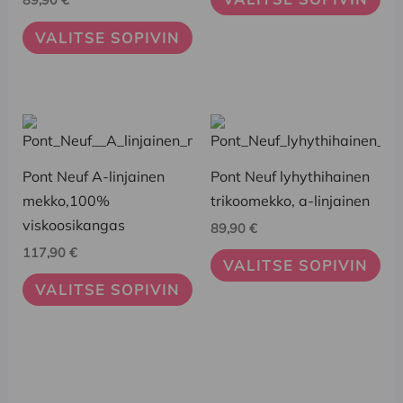
89,90
€
Voit
Voit
VALITSE SOPIVIN
tehdä
tehdä
valinnat
valinnat
tuotteen
tuotteen
sivulla.
sivulla.
Tällä
Tällä
tuotteella
tuotteella
on
on
Pont Neuf A-linjainen
Pont Neuf lyhythihainen
useampi
useampi
mekko,100%
trikoomekko, a-linjainen
muunnelma.
muunnelma.
viskoosikangas
89,90
€
Voit
Voit
117,90
€
VALITSE SOPIVIN
tehdä
tehdä
VALITSE SOPIVIN
valinnat
valinnat
tuotteen
tuotteen
sivulla.
sivulla.