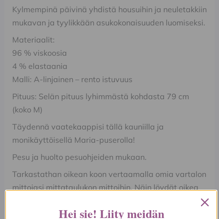
Kylmempinä päivinä yhdistä housuihin ja neuletakkiin
mukavan ja tyylikkään asukokonaisuuden luomiseksi.
Materiaalit:
96 % viskoosia
4 % elastaania
Malli: A-linjainen – rento istuvuus
Pituus: Selän pituus lyhimmästä kohdasta 79 cm
(koko M)
Täydennä vaatekaappisi tällä kauniilla ja
monikäyttöisellä Maria-puserolla!
Pesu ja huolto pesuohjeiden mukaan.
Tarkastathan oikean koon vertaamalla omia vartalon
mittojasi mittataulukon mittoihin. Näin löydät oikea
koon itsellesi.
Hei sie! Liity meidän
Jos olet epävarma oikeasta koosta, olethan rohkeasti