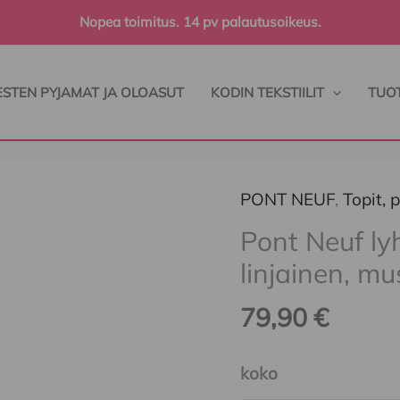
Nopea toimitus. 14 pv palautusoikeus.
ESTEN PYJAMAT JA OLOASUT
KODIN TEKSTIILIT
TUO
PONT NEUF
,
Topit, 
Pont
Neuf lyhythihainen
Pont Neuf ly
t-
linjainen, mu
paita,
79,90
€
a-
linjainen,
koko
mustavlkoinen,