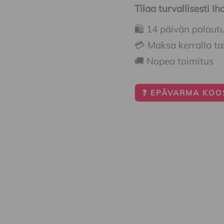
Tilaa turvallisesti 
🛍️ 14 päivän palaut
💳 Maksa kerralla ta
🚚 Nopea toimitus
❓ EPÄVARMA KOOS