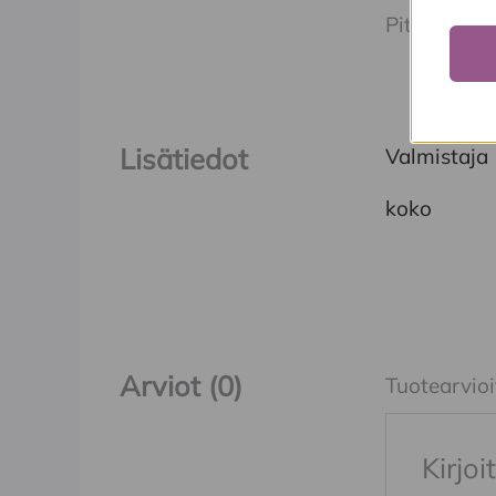
Pituus: 76 
Lisätiedot
Valmistaja
koko
Arviot (0)
Tuotearvioit
Kirjo