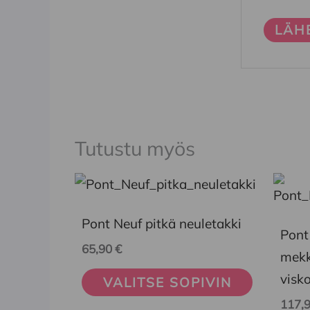
Tutustu myös
Tällä
Tällä
tuotteella
tuott
Pont Neuf pitkä neuletakki
on
on
Pont
65,90
€
useampi
usea
mek
muunnelma.
muun
visk
VALITSE SOPIVIN
Voit
Voit
117,