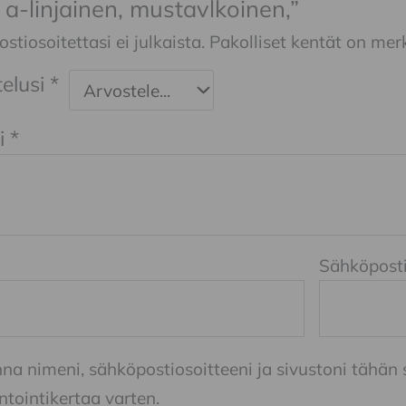
, a-linjainen, mustavlkoinen,”
tiosoitettasi ei julkaista.
Pakolliset kentät on mer
elusi
*
i
*
Sähköpost
nna nimeni, sähköpostiosoitteeni ja sivustoni tähä
ointikertaa varten.