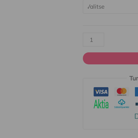
määrä
Tur