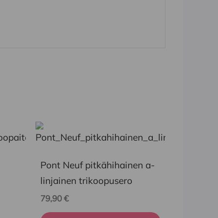
Tällä
tuotteella
on
Pont Neuf pitkähihainen a-
useampi
linjainen trikoopusero
muunnelma.
79,90
€
Voit