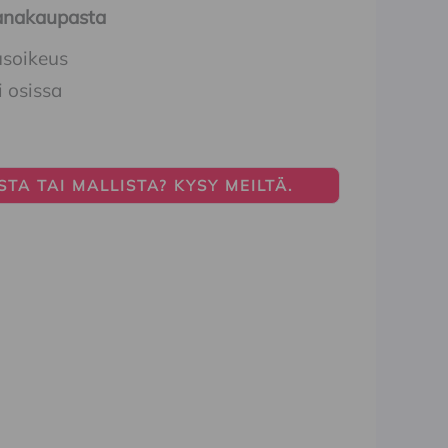
Ihanakaupasta
usoikeus
i osissa
TA TAI MALLISTA? KYSY MEILTÄ.