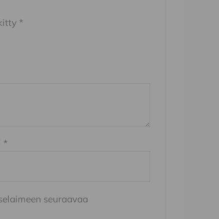
kitty
*
i
*
n selaimeen seuraavaa