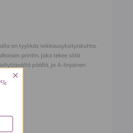
alla on tyylikäs leikkausyksityiskohta.
oisen printin, joka tekee siitä
llyttävältä päällä, ja A-linjainen
 %