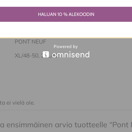
cm (takaa)
HALUAN 10 % ALEKOODIN
PONT NEUF
XL/48-50, 2XL/52
a ei vielä ole.
ita ensimmäinen arvio tuotteelle “Pont 