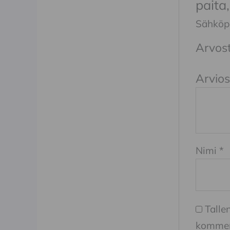
paita
Sähköpos
Arvost
Arvios
Nimi
*
Talle
komment