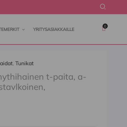
Hae
0
TEMERKIT
YRITYSASIAKKAILLE
paidat
,
Tunikat
hythihainen t-paita, a-
stavlkoinen,