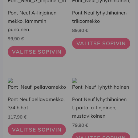
tuotteella
tuotteella
on
on
Pont Neuf A-linjainen
Pont Neuf lyhythihainen
useampi
useampi
mekko, lämmmin
trikoomekko
muunnelma.
muunnelma.
punainen
89,90
€
Voit
Voit
99,90
€
VALITSE SOPIVIN
tehdä
tehdä
VALITSE SOPIVIN
valinnat
valinnat
tuotteen
tuotteen
sivulla.
sivulla.
Tällä
Tällä
tuotteella
tuotteella
on
on
Pont Neuf pellavamekko,
Pont Neuf lyhythihainen
useampi
useampi
3/4 hihat
t-paita, a-linjainen,
muunnelma.
muunnelma.
mustavlkoinen,
117,90
€
Voit
Voit
79,90
€
VALITSE SOPIVIN
tehdä
tehdä
VALITSE SOPIVIN