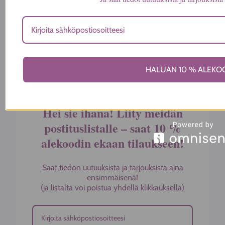
Kauppa
Ota yhteyttä
Yritys
Toimitusehdot ja tietosuojaseloste
HALUAN 10 % ALEKO
Hei sie ihana! Liity meidän
postituslistalle – saat 10 %
alekoodin ekaan tilaukseen!
Saat tiedon uutuuksista ja tarjouksista aina
ensimmäisenä!
(ja listalta voi poistua yhdellä klikkauksella)