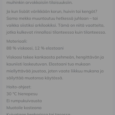
muihinkin arvokkaisiin tilaisuuksiin.
Ja kun lisäät värikkään korun, huivin tai kengät?
Sama mekko muuntautuu hetkessä juhlaan – tai
vaikka siistiksi arkilookiksi. Tämä on niitä vaatteita,
jotka kulkevat rinnallasi tilanteessa kuin tilanteessa.
Materiaali:
88 % viskoosi, 12 % elastaani
Viskoosi tekee kankaasta pehmeän, hengittävän ja
kauniisti laskeutuvan. Elastaani tuo mukaan
miellyttävää joustoa, joten vaate liikkuu mukana ja
säilyttää muotonsa käytössä.
Hoito-ohjeet:
30 °C hienopesu
Ei rumpukuivausta
Muotoile kosteana
Kuivataan henkarissa tai tasossa