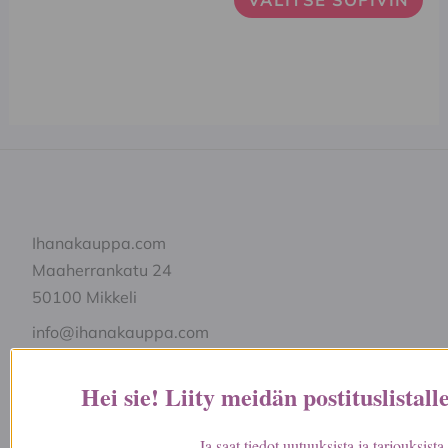
valinnat
valinnat
tuotteen
tuotteen
sivulla.
sivulla.
Ihanakauppa.com
Maaherrankatu 24
50100 Mikkeli
info@ihanakauppa.com
044 977 7053
Hei sie! Liity meidän postituslistall
Ja saat tiedot uutuuksista ja tarjouksis