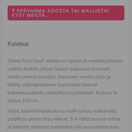
❓ EPÄVARMA KOOSTA TAI MALLISTA?
KYSY MEILTÄ.
Kuvaus
Tämä Pont Neuf -mekko on ajaton ja monikäyttöinen
valinta hetkiin, joissa haluat pukeutua kauniisti –
mutta omana itsenäsi. Klassinen musta sävy ja
hillitty, eläväpintainen materiaali tekevät
kokonaisuudesta rauhallisen tyylikkään. Koossa M
pituus 102cm.
Väljä, kauniisti laskeutuva malli tuntuu mukavalta
päällä ja antaa tilaa liikkua. 3/4-hihat tuovat ryhtiä
ja tekevät mekosta huolitellun niin surujuhlaan kuin