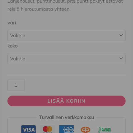
Lahjehousut, punttihousut, pitsipunttipöksyt estävät
reisiä hieroutumasta yhteen.
väri
koko
LISÄÄ KORIIN
Turvallinen verkkomaksu