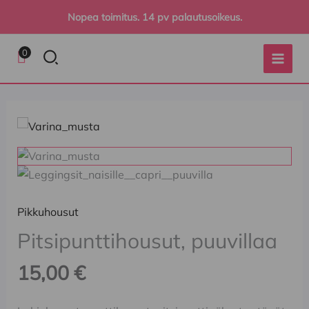
Siirry
Nopea toimitus. 14 pv palautusoikeus.
sisältöön
Hae
0
Pitsipunttihousut,
puuvillaa
määrä
Pikkuhousut
Pitsipunttihousut, puuvillaa
15,00
€