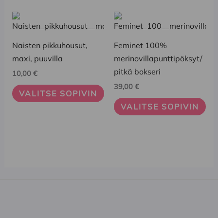
sivulla.
sivulla.
Tällä
Tällä
tuotteella
tuotteella
on
on
Naisten pikkuhousut,
Feminet 100%
useampi
useampi
maxi, puuvilla
merinovillapunttipöksyt/
muunnelma.
muunnelma.
pitkä bokseri
10,00
€
Voit
Voit
39,00
€
VALITSE SOPIVIN
tehdä
tehdä
VALITSE SOPIVIN
valinnat
valinnat
tuotteen
tuotteen
sivulla.
sivulla.