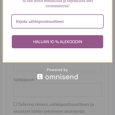
Ja saat tiedot uutuuksista ja tarjouksista aina
ensimmäisenä!
Arvostelusi
*
Arviosi
*
HALUAN 10 % ALEKOODIN
Nimi
*
Sähköposti
*
Tallenna nimeni, sähköpostiosoitteeni ja
sivustoni tähän selaimeen seuraavaa