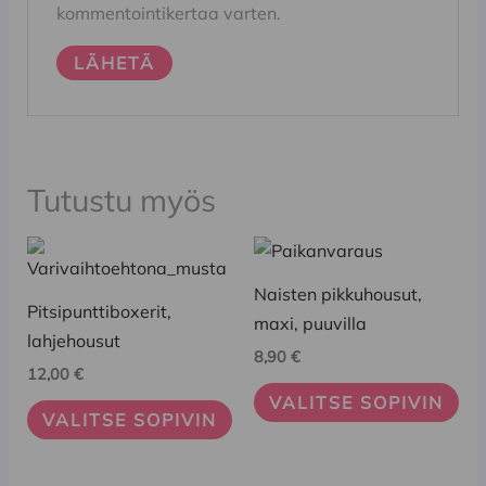
kommentointikertaa varten.
Tutustu myös
Tällä
Tällä
tuotteella
tuotteella
Naisten pikkuhousut,
on
on
Pitsipunttiboxerit,
maxi, puuvilla
useampi
useampi
lahjehousut
8,90
€
muunnelma.
muunnelma.
12,00
€
Voit
Voit
VALITSE SOPIVIN
VALITSE SOPIVIN
tehdä
tehdä
valinnat
valinnat
tuotteen
tuotteen