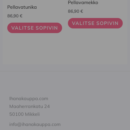
Pellavamekko
on
on
Pellavatunika
86,90
€
useampi
useampi
86,90
€
muunnelma.
muunnelma.
VALITSE SOPIVIN
VALITSE SOPIVIN
Voit
Voit
tehdä
tehdä
valinnat
valinnat
tuotteen
tuotteen
sivulla.
sivulla.
Ihanakauppa.com
Maaherrankatu 24
50100 Mikkeli
info@ihanakauppa.com