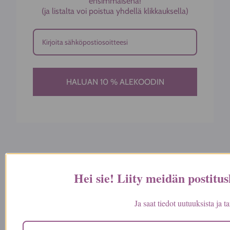
ensimmäisenä!
(ja listalta voi poistua yhdellä klikkauksella)
HALUAN 10 % ALEKOODIN
Meillä käy kaikki seuraavat maksutavat
Hei sie! Liity meidän postitusl
Ja saat tiedot uutuuksista ja 