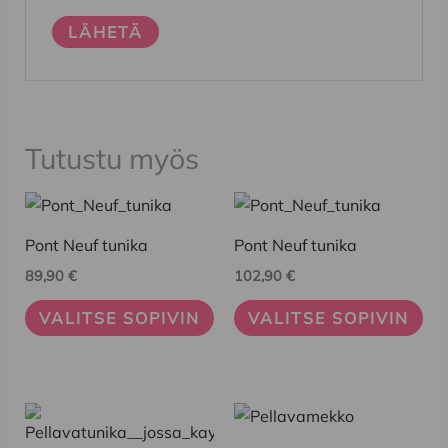
Tutustu myös
Tällä
Tällä
tuotteella
tuotteella
Pont Neuf tunika
Pont Neuf tunika
on
on
89,90
€
102,90
€
useampi
useampi
muunnelma.
muunnelma.
VALITSE SOPIVIN
VALITSE SOPIVIN
Voit
Voit
tehdä
tehdä
valinnat
valinnat
Tällä
Tällä
tuotteen
tuotteen
tuotteella
tuotteella
sivulla.
sivulla.