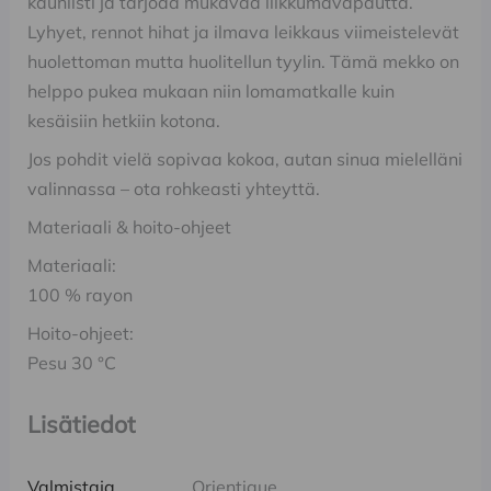
kauniisti ja tarjoaa mukavaa liikkumavapautta.
Lyhyet, rennot hihat ja ilmava leikkaus viimeistelevät
huolettoman mutta huolitellun tyylin. Tämä mekko on
helppo pukea mukaan niin lomamatkalle kuin
kesäisiin hetkiin kotona.
Jos pohdit vielä sopivaa kokoa, autan sinua mielelläni
valinnassa – ota rohkeasti yhteyttä.
Materiaali & hoito-ohjeet
Materiaali:
100 % rayon
Hoito-ohjeet:
Pesu 30 °C
Lisätiedot
Valmistaja
Orientique