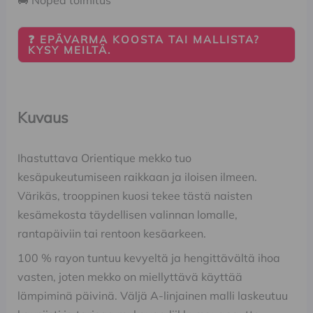
🚚 Nopea toimitus
❓ EPÄVARMA KOOSTA TAI MALLISTA?
KYSY MEILTÄ.
Kuvaus
Ihastuttava Orientique mekko tuo
kesäpukeutumiseen raikkaan ja iloisen ilmeen.
Värikäs, trooppinen kuosi tekee tästä naisten
kesämekosta täydellisen valinnan lomalle,
rantapäiviin tai rentoon kesäarkeen.
100 % rayon tuntuu kevyeltä ja hengittävältä ihoa
vasten, joten mekko on miellyttävä käyttää
lämpiminä päivinä. Väljä A-linjainen malli laskeutuu