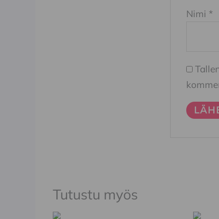
Nimi
*
Talle
komment
Tutustu myös
Tällä
Tällä