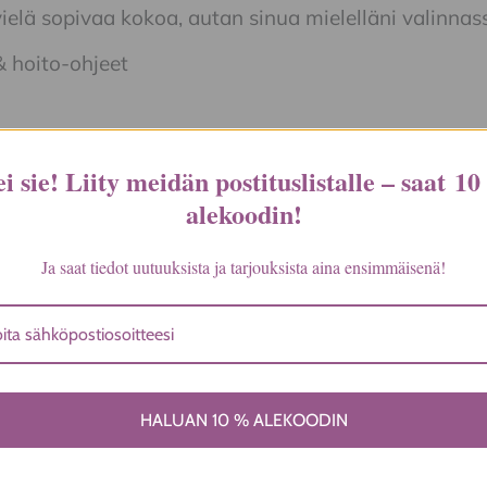
vielä sopivaa kokoa, autan sinua mielelläni valinnas
& hoito-ohjeet
illa
i sie! Liity meidän postituslistalle – saat
10
t:
alekoodin
!
Ja saat tiedot uutuuksista ja tarjouksista aina ensimmäisenä!
Orientique
38, 40, 42
HALUAN 10 % ALEKOODIN