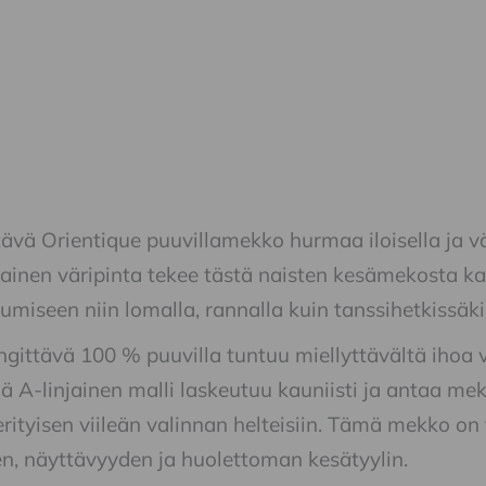
vä Orientique puuvillamekko hurmaa iloisella ja vä
inen väripinta tekee tästä naisten kesämekosta kat
miseen niin lomalla, rannalla kuin tanssihetkissäki
ngittävä 100 % puuvilla tuntuu miellyttävältä ihoa v
ljä A-linjainen malli laskeutuu kauniisti ja antaa me
 erityisen viileän valinnan helteisiin. Tämä mekko on
, näyttävyyden ja huolettoman kesätyylin.