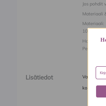
Jos pohdit 
Materiaali 
Materiaali:
100 % puuv
He
Hoito-ohjee
Pesu 30 °C
Lisätiedot
Valmistaja
koko