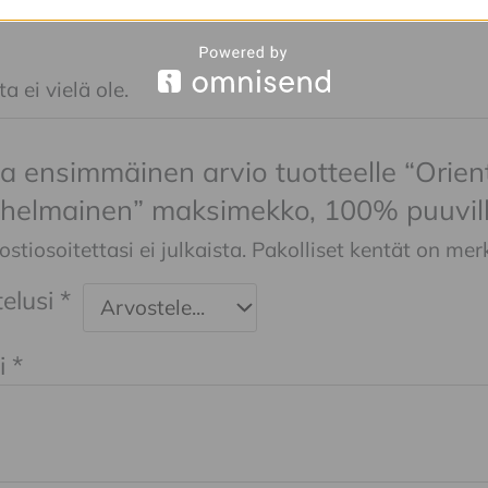
a ei vielä ole.
ita ensimmäinen arvio tuotteelle “Orie
ohelmainen” maksimekko, 100% puuvil
tiosoitettasi ei julkaista.
Pakolliset kentät on mer
elusi
*
i
*