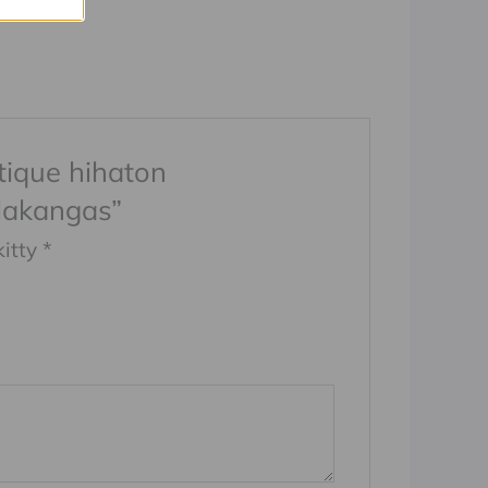
ntique hihaton
lakangas”
kitty
*