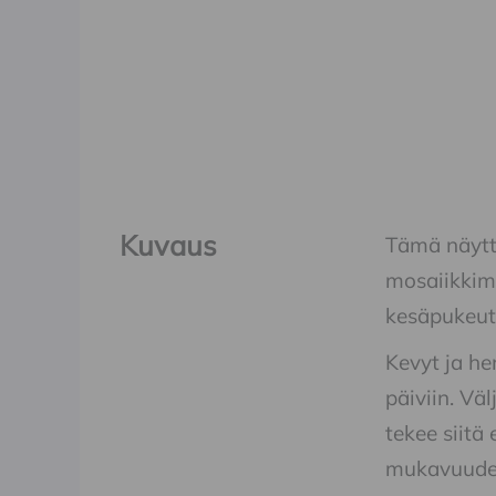
Kuvaus
Tämä näyttä
mosaiikkima
kesäpukeutu
Kevyt ja he
päiviin. Vä
tekee siitä
mukavuuden