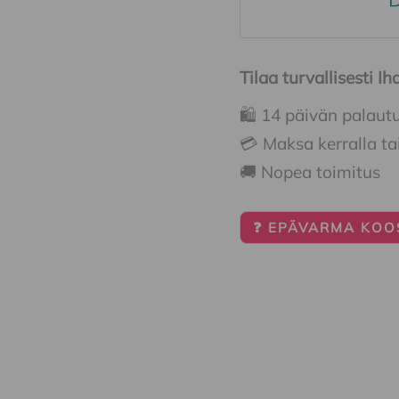
Tilaa turvallisesti 
🛍️ 14 päivän palaut
💳 Maksa kerralla ta
🚚 Nopea toimitus
❓ EPÄVARMA KOOS