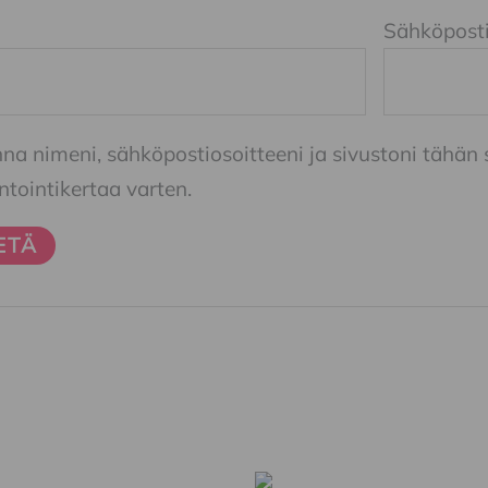
Sähköpost
nna nimeni, sähköpostiosoitteeni ja sivustoni tähä
ointikertaa varten.
Tällä