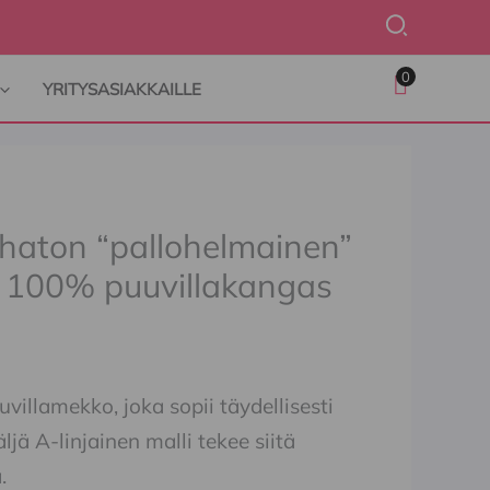
Hae
0
YRITYSASIAKKAILLE
ihaton “pallohelmainen”
 100% puuvillakangas
villamekko, joka sopii täydellisesti
ljä A-linjainen malli tekee siitä
.