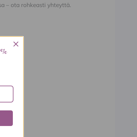
sa – ota rohkeasti yhteyttä.
 %