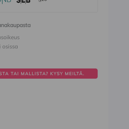
Ihanakaupasta
usoikeus
i osissa
TA TAI MALLISTA? KYSY MEILTÄ.