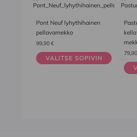
tuotteella
tuott
on
on
Pont Neuf lyhythihainen
Past
useampi
usea
pellavamekko
kello
muunnelma.
muun
mek
99,90
€
Voit
Voit
79,9
VALITSE SOPIVIN
tehdä
tehd
V
valinnat
vali
tuotteen
tuot
sivulla.
sivul