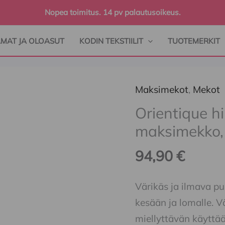
Nopea toimitus. 14 pv palautusoikeus.
AMAT JA OLOASUT
KODIN TEKSTIILIT
TUOTEMERKIT
Maksimekot
,
Mekot
Orientique
hihaton
Orientique h
"pallohelmainen"
maksimekko,
maksimekko,
94,90
€
100%
puuvillakangas
Värikäs ja ilmava puu
määrä
kesään ja lomalle. Vä
miellyttävän käyttää