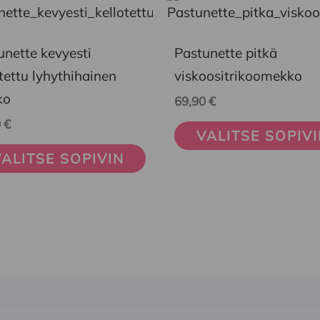
eella
tuotteella
on
unette kevyesti
Pastunette pitkä
mpi
useampi
tettu lyhythihainen
viskoositrikoomekko
nelma.
muunnelma.
ko
69,90
€
Voit
0
€
VALITSE SOPIV
ä
tehdä
ALITSE SOPIVIN
nnat
valinnat
teen
tuotteen
la.
sivulla.