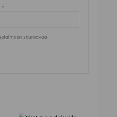
i
*
n selaimeen seuraavaa
Tällä