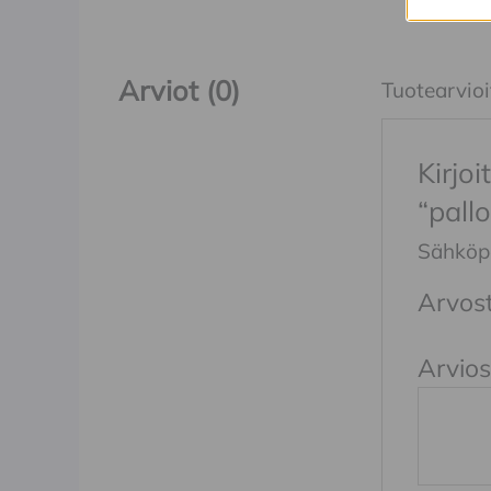
Arviot (0)
Tuotearvioit
Kirjo
“pall
Sähköpos
Arvost
Arvios