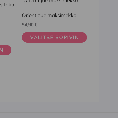
tuotteella
Orientique maksimekko
on
94,90
€
useampi
muunnelma.
VALITSE SOPIVIN
Voit
IN
tehdä
valinnat
tuotteen
sivulla.