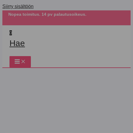
Siirry sisältöön
Nopea toimitus. 14 pv palautusoikeus.
0
Hae