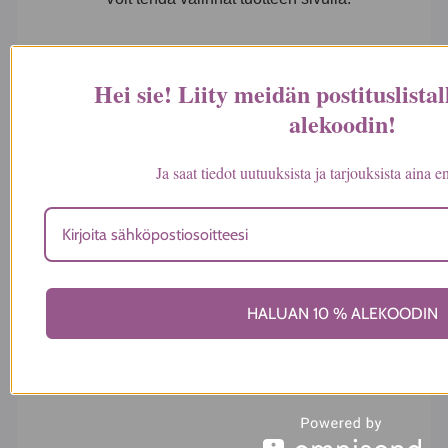
Hei sie! Liity meidän postituslistal
alekoodin
!
Lyhythihainen
viskoositirkoo tunika,
Ja saat tiedot uutuuksista ja tarjouksista aina
rantamekko, kaunis
pitsi pääntiellä
39,90
€
VALITSE SOPIVIN
HALUAN 10 % ALEKOODIN
Tällä tuotteella on useampi muunnelma.
Voit tehdä valinnat tuotteen sivulla.