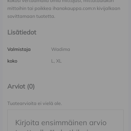
kokosi vertaamalla omia mittojasi, mittataulukon
mittoihin tai poikkea ihanakauppa.com:n kivijalkaan
sovittamaan tuotetta.
Lisätiedot
Valmistaja
Wadima
koko
L, XL
Arviot (0)
Tuotearvioita ei vielä ole.
Kirjoita ensimmäinen arvio