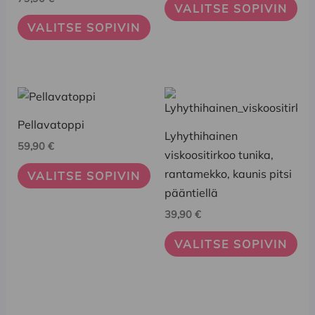
VALITSE SOPIVIN
Voit
Voit
VALITSE SOPIVIN
tehdä
tehdä
valinnat
valinnat
tuotteen
tuotteen
sivulla.
sivulla.
Tällä
Tällä
tuotteella
tuotteella
Pellavatoppi
on
on
Lyhythihainen
59,90
€
useampi
useampi
viskoositirkoo tunika,
muunnelma.
muunnelma.
rantamekko, kaunis pitsi
VALITSE SOPIVIN
Voit
Voit
pääntiellä
tehdä
tehdä
39,90
€
valinnat
valinnat
VALITSE SOPIVIN
tuotteen
tuotteen
sivulla.
sivulla.