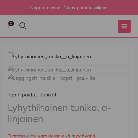
Siirry
Nopea toimitus. 14 pv palautusoikeus.
sisältöön
Hae
0
Topit, paidat
,
Tunikat
Lyhythihainen tunika, a-
linjainen
Tuotetta ei ole varastossa eikä myytävänä.