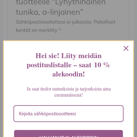
tuotteelle “Lyhythihainen
tunika, a-linjainen”
Sähköpostiosoitettasi ei julkaista.
Pakolliset
kentät on merkitty
*
Arvostelusi
*
Hei sie! Liity meidän
Arviosi
*
postituslistalle – saat
10 %
alekoodin
!
Ja saat tiedot uutuuksista ja tarjouksista aina
ensimmäisenä!
Nimi
*
Sähköposti
*