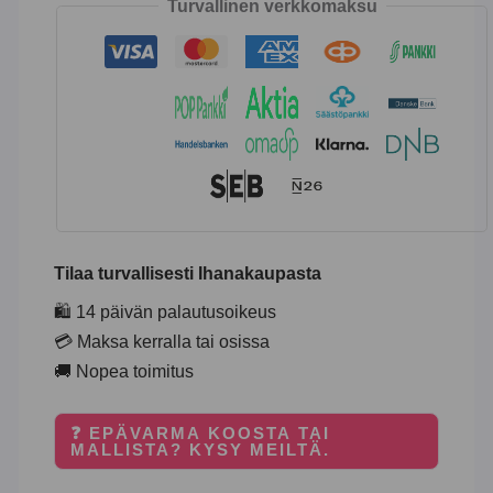
Turvallinen verkkomaksu
Tilaa turvallisesti Ihanakaupasta
🛍️ 14 päivän palautusoikeus
💳 Maksa kerralla tai osissa
🚚 Nopea toimitus
❓ EPÄVARMA KOOSTA TAI
MALLISTA? KYSY MEILTÄ.