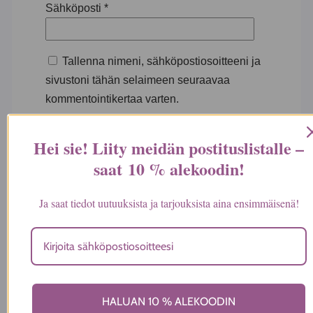
Sähköposti
*
Tallenna nimeni, sähköpostiosoitteeni ja
sivustoni tähän selaimeen seuraavaa
kommentointikertaa varten.
Hei sie! Liity meidän postituslistalle –
saat
10 % alekoodin
!
Tutustu myös
Ja saat tiedot uutuuksista ja tarjouksista aina ensimmäisenä!
Leggingsit naisille
HALUAN 10 % ALEKOODIN