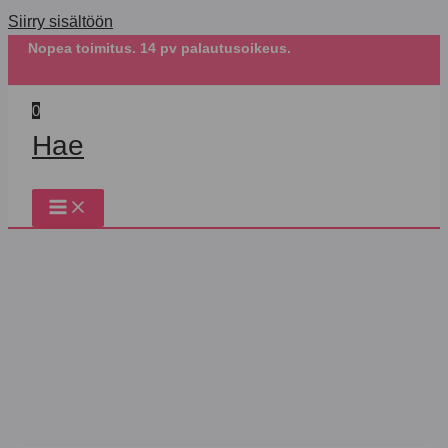
Siirry sisältöön
Nopea toimitus. 14 pv palautusoikeus.
0
Hae