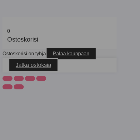
0
Ostoskorisi
Ostoskorisi on tyhjä
Palaa kauppaan
Jatka ostoksia