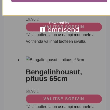
pitkä, keskivahva,
puuvillaa
19,90
€
VALITSE SOPIVIN
Tällä tuotteella on useampi muunnelma.
Voit tehdä valinnat tuotteen sivulla.
Bengalinhousut,
pituus 65cm
69,90
€
VALITSE SOPIVIN
Tällä tuotteella on useampi muunnelma.