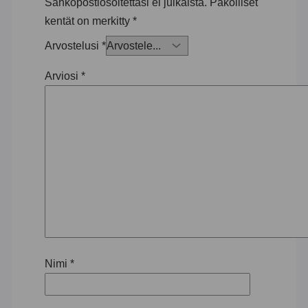
Sähköpostiosoitettasi ei julkaista.
Pakolliset
kentät on merkitty
*
Arvostelusi
*
Arviosi
*
Nimi
*