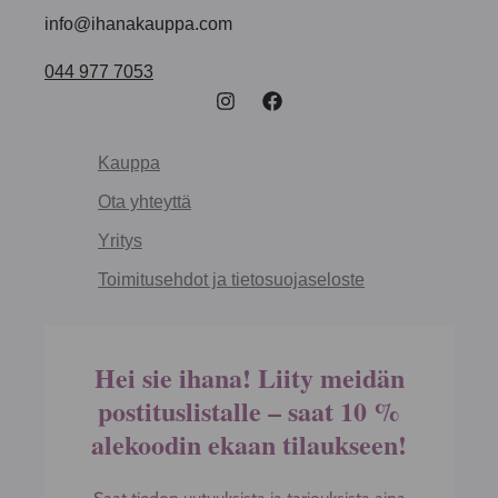
info@ihanakauppa.com
044 977 7053
Kauppa
Ota yhteyttä
Yritys
Toimitusehdot ja tietosuojaseloste
Hei sie ihana! Liity meidän
postituslistalle – saat 10 %
alekoodin ekaan tilaukseen!