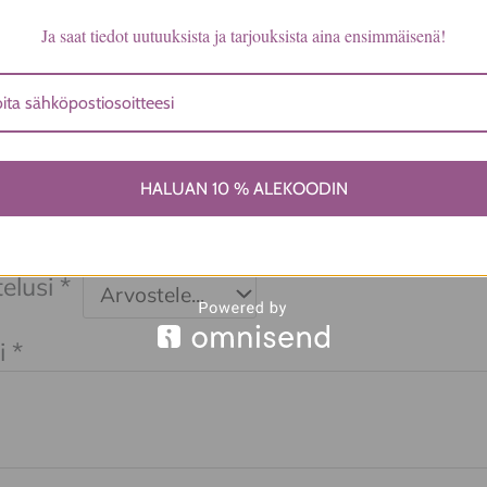
Ja saat tiedot uutuuksista ja tarjouksista aina ensimmäisenä!
a ei vielä ole.
ita ensimmäinen arvio tuotteelle “Hihat
HALUAN 10 % ALEKOODIN
imekko”
tiosoitettasi ei julkaista.
Pakolliset kentät on mer
elusi
*
i
*