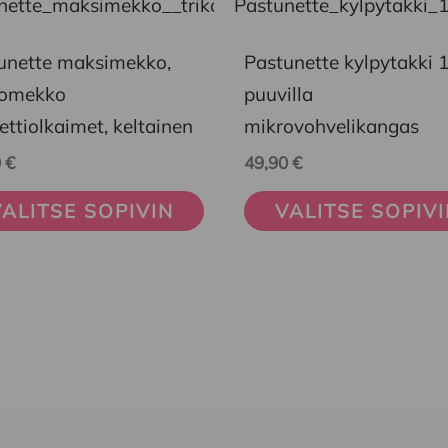
eella
tuotteella
on
unette maksimekko,
Pastunette kylpytakki
mpi
useampi
oomekko
puuvilla
nelma.
muunnelma.
ettiolkaimet, keltainen
mikrovohvelikangas
Voit
0
€
49,90
€
ä
tehdä
ALITSE SOPIVIN
VALITSE SOPIV
nnat
valinnat
teen
tuotteen
la.
sivulla.