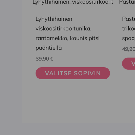
tuotteella
tuott
on
on
Lyhythihainen
Past
useampi
usea
viskoositirkoo tunika,
trik
muunnelma.
muun
rantamekko, kaunis pitsi
spag
Voit
Voit
pääntiellä
49,9
tehdä
tehd
39,90
€
V
valinnat
vali
VALITSE SOPIVIN
tuotteen
tuot
sivulla.
sivul