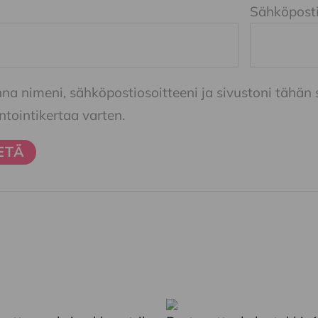
Sähköpost
nna nimeni, sähköpostiosoitteeni ja sivustoni tähä
ointikertaa varten.
Tällä