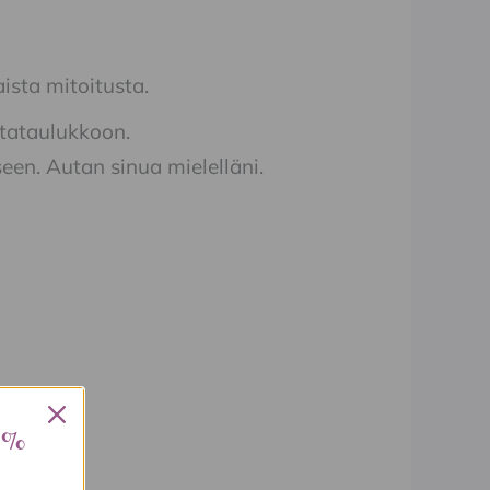
sta mitoitusta.
ttataulukkoon.
een. Autan sinua mielelläni.
 %