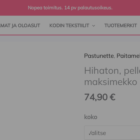
Nopea toimitus. 14 pv palautusoikeus.
AMAT JA OLOASUT
KODIN TEKSTIILIT
TUOTEMERKIT
Pastunette
,
Paitame
Hihaton,
pellavasekoite,
Hihaton, pel
beige
maksimekko
maksimekko
74,90
€
määrä
koko