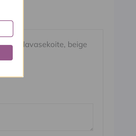
on, pellavasekoite, beige
kitty
*