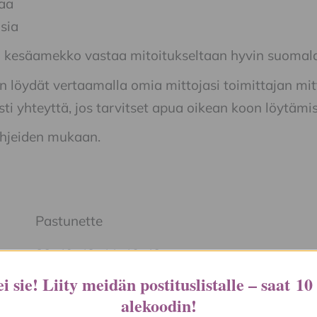
aa
sia
n kesäamekko vastaa mitoitukseltaan hyvin suomalai
 löydät vertaamalla omia mittojasi toimittajan mi
ti yhteyttä, jos tarvitset apua oikean koon löytämis
hjeiden mukaan.
Pastunette
38, 40, 42, 44, 46, 48
i sie! Liity meidän postituslistalle – saat
10
alekoodin
!