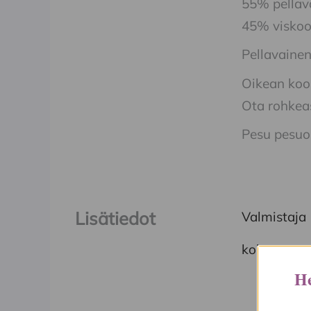
55% pellav
45% viskoo
Pellavaine
Oikean koon
Ota rohkeas
Pesu pesuo
Lisätiedot
Valmistaja
koko
He