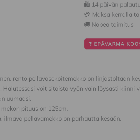
🛍️ 14 päivän palaut
💳 Maksa kerralla ta
🚚 Nopea toimitus
❓ EPÄVARMA KOOS
inen, rento pellavasekoitemekko on linjastoltaan kev
. Halutessasi voit sitaista vyön vain löysästi kiinn
n uumaasi.
n mekon pituus on 125cm.
, ilmava pellavamekko on parhautta kesään.