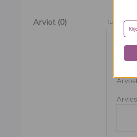
Arviot (0)
Tuotearvioit
Kirjo
maks
Sähköpos
Arvost
Arvios