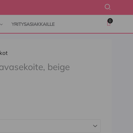
Hae
0
YRITYSASIAKKAILLE
kot
lavasekoite, beige