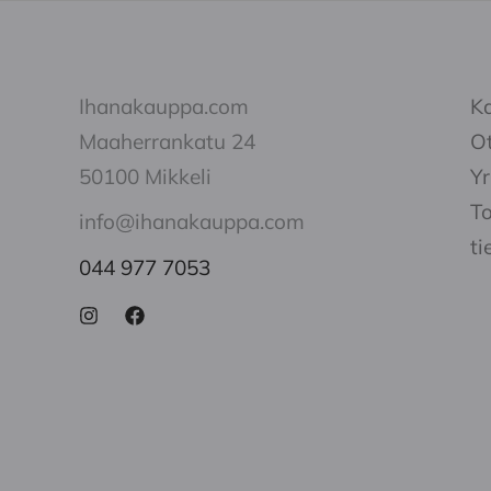
Ihanakauppa.com
K
Maaherrankatu 24
Ot
50100 Mikkeli
Yr
To
info@ihanakauppa.com
ti
044 977 7053