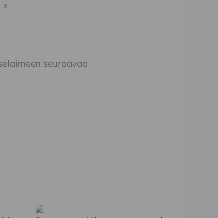
i
*
n selaimeen seuraavaa
Tällä