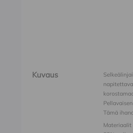
Kuvaus
Selkeälinja
napitettava
korostamaa
Pellavaise
Tämä ihana
Materiaalit