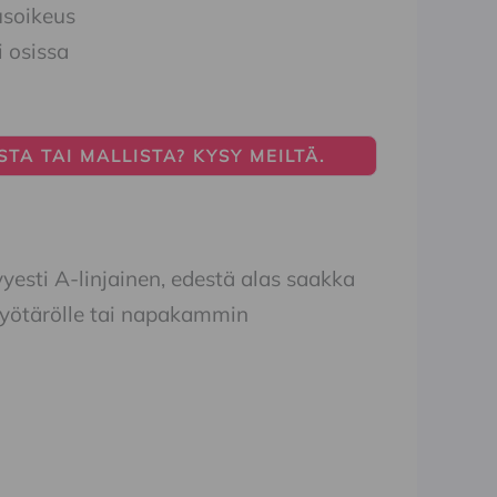
usoikeus
i osissa
TA TAI MALLISTA? KYSY MEILTÄ.
yesti A-linjainen, edestä alas saakka
i vyötärölle tai napakammin