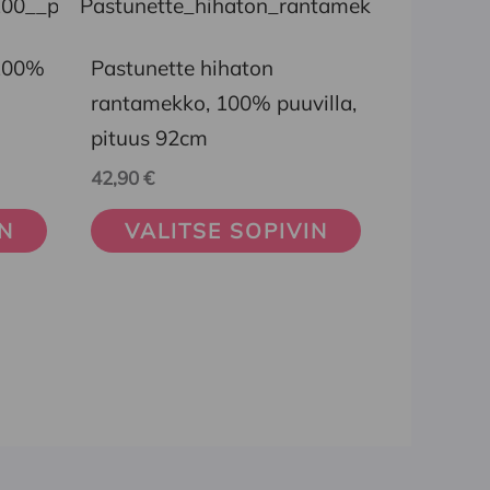
tuotteella
on
 100%
Pastunette hihaton
useampi
rantamekko, 100% puuvilla,
muunnelma.
pituus 92cm
Voit
42,90
€
tehdä
IN
VALITSE SOPIVIN
valinnat
tuotteen
sivulla.