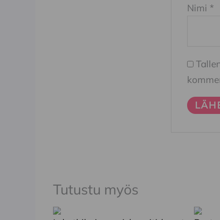
Nimi
*
Talle
komment
Tutustu myös
Tällä
Tällä