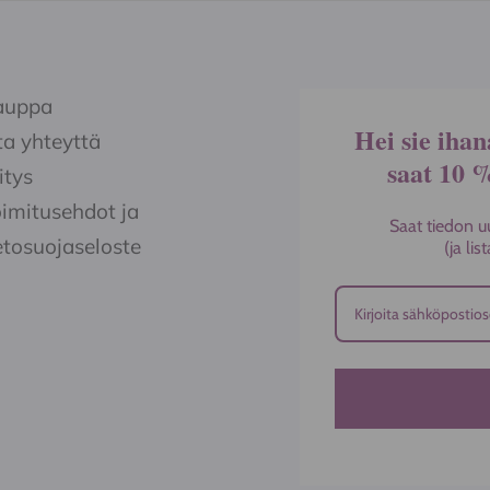
auppa
Hei sie ihan
a yhteyttä
saat 10 
itys
imitusehdot ja
Saat tiedon u
etosuojaseloste
(ja li