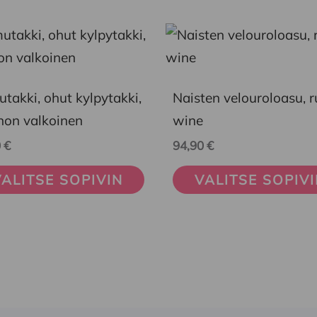
Tällä
eella
tuotteella
on
takki, ohut kylpytakki,
Naisten velouroloasu, 
mpi
useampi
non valkoinen
wine
nelma.
muunnelma.
0
€
94,90
€
Voit
ä
tehdä
ALITSE SOPIVIN
VALITSE SOPIV
nnat
valinnat
teen
tuotteen
la.
sivulla.