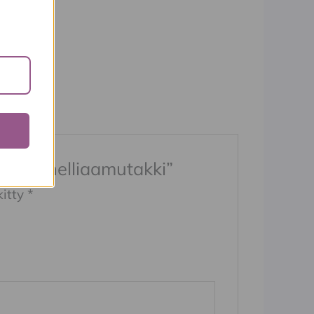
lla flanelliaamutakki”
kitty
*