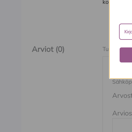
koko
Arviot (0)
Tuotearvioit
Kirjo
Sähköpos
Arvost
Arvios