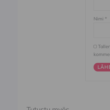
Nimi
*
Talle
komment
Tutustu myös