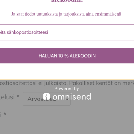
XXL, M, L, XL
Ja saat tiedot uutuuksista ja tarjouksista aina ensimmäisenä!
a ei vielä ole.
HALUAN 10 % ALEKOODIN
ita ensimmäinen arvio tuotteelle “Dame
tiosoitettasi ei julkaista.
Pakolliset kentät on mer
elusi
*
i
*