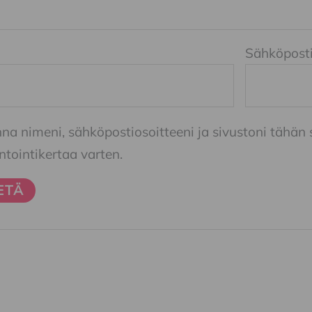
Sähköpost
nna nimeni, sähköpostiosoitteeni ja sivustoni tähä
ointikertaa varten.