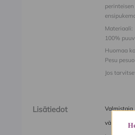
perinteisen
ensipukema
Materiaali:
100% puuvi
Huomaa kok
Pesu pesuo
Jos tarvits
Lisätiedot
Valmistaja
väri
He