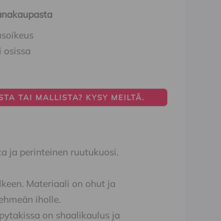
Ihanakaupasta
usoikeus
i osissa
TA TAI MALLISTA? KYSY MEILTÄ.
a ja perinteinen ruutukuosi.
keen. Materiaali on ohut ja
pehmeän iholle.
pytakissa on shaalikaulus ja