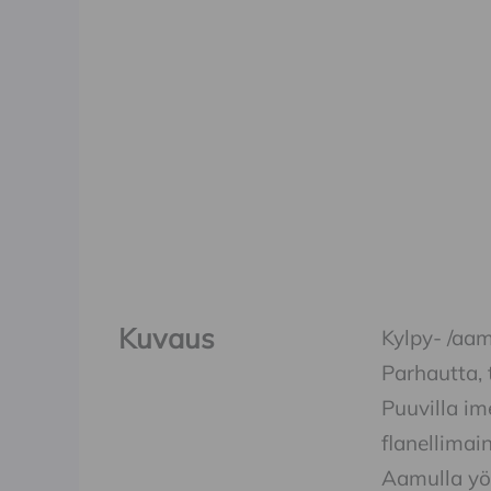
Kuvaus
Kylpy- /aam
Parhautta, 
Puuvilla im
flanellimai
Aamulla yön