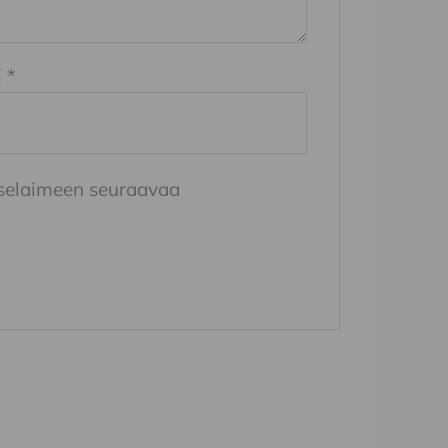
i
*
n selaimeen seuraavaa