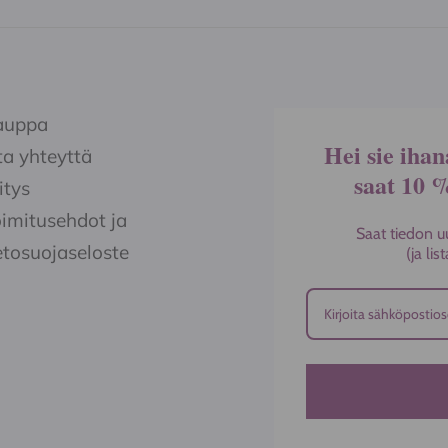
auppa
Hei sie ihan
a yhteyttä
saat 10 
itys
imitusehdot ja
Saat tiedon u
etosuojaseloste
(ja li