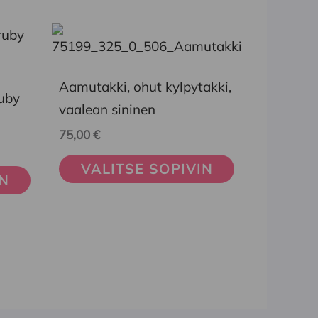
Tällä
tuotteella
on
Aamutakki, ohut kylpytakki,
ruby
useampi
vaalean sininen
muunnelma.
75,00
€
Voit
VALITSE SOPIVIN
tehdä
IN
valinnat
tuotteen
sivulla.