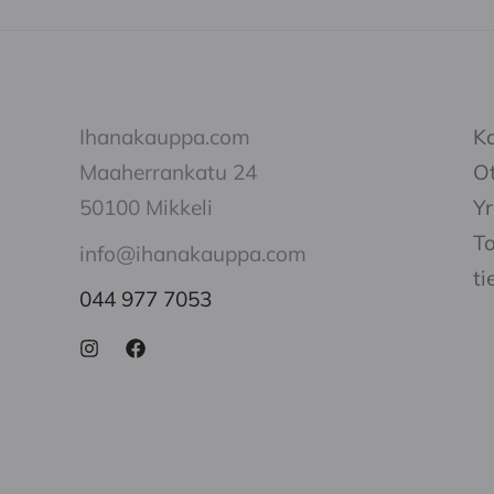
Ihanakauppa.com
K
Maaherrankatu 24
Ot
50100 Mikkeli
Yr
To
info@ihanakauppa.com
ti
044 977 7053