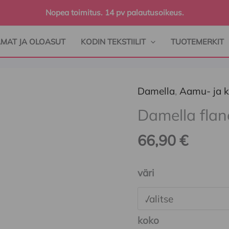
Nopea toimitus. 14 pv palautusoikeus.
AMAT JA OLOASUT
KODIN TEKSTIILIT
TUOTEMERKIT
Damella
,
Aamu- ja k
Damella
flanelliaamutakki
Damella flan
määrä
66,90
€
väri
koko