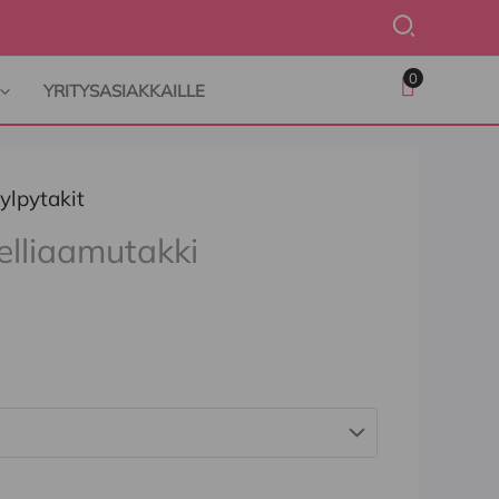
Hae
0
YRITYSASIAKKAILLE
ylpytakit
elliaamutakki