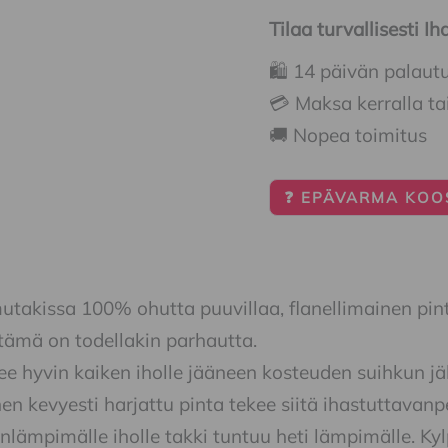
Tilaa turvallisesti 
🛍️ 14 päivän palaut
💳 Maksa kerralla ta
🚚 Nopea toimitus
❓ EPÄVARMA KOOS
utakissa 100% ohutta puuvillaa, flanellimainen pint
tämä on todellakin parhautta.
ee hyvin kaiken iholle jääneen kosteuden suihkun jäl
nen kevyesti harjattu pinta tekee siitä ihastuttavan
lämpimälle iholle takki tuntuu heti lämpimälle. Kyl