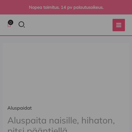
Siirry
Nopea toimitus. 14 pv palautusoikeus.
sisältöön
Hae
0
Aluspaita
naisille,
hihaton,
pitsi
pääntiellä
määrä
Aluspaidat
Aluspaita naisille, hihaton,
pitsi pääntiellä