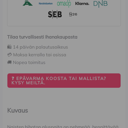
Tilaa turvallisesti Ihanakaupasta
🛍️ 14 päivän palautusoikeus
💳 Maksa kerralla tai osissa
🚚 Nopea toimitus
❓ EPÄVARMA KOOSTA TAI MALLISTA?
KYSY MEILTÄ.
Kuvaus
Naisten hihaton aluspaita on pehmeää, hengittävää