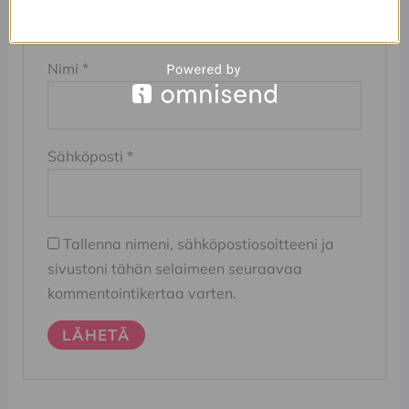
Nimi
*
Sähköposti
*
Tallenna nimeni, sähköpostiosoitteeni ja
sivustoni tähän selaimeen seuraavaa
kommentointikertaa varten.