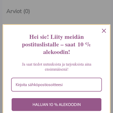
Arviot (0)
Tuotearvioita ei vielä ole.
Hei sie! Liity meidän
Kirjoita ensimmäinen arvio
postituslistalle – saat
10 %
tuotteelle “Aluspaita naisille,
alekoodin
!
hihaton, pitsi pääntiellä”
Ja saat tiedot uutuuksista ja tarjouksista aina
Sähköpostiosoitettasi ei julkaista.
Pakolliset
ensimmäisenä!
kentät on merkitty
*
Arvostelusi
*
Arviosi
*
HALUAN 10 % ALEKOODIN