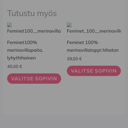
Tutustu myös
Tällä
Tällä
tuotteella
tuotteella
on
on
Feminet100%
Feminet 100%
useampi
useampi
merinovillapaita,
merinovillatoppi hihaton
muunnelma.
muunnelma.
lyhythihainen
39,00
€
Voit
Voit
45,00
€
VALITSE SOPIVIN
tehdä
tehdä
VALITSE SOPIVIN
valinnat
valinnat
tuotteen
tuotteen
sivulla.
sivulla.