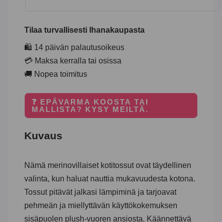
Tilaa turvallisesti Ihanakaupasta
🛍️ 14 päivän palautusoikeus
💳 Maksa kerralla tai osissa
🚚 Nopea toimitus
❓ EPÄVARMA KOOSTA TAI
MALLISTA? KYSY MEILTÄ.
Kuvaus
Nämä merinovillaiset kotitossut ovat täydellinen
valinta, kun haluat nauttia mukavuudesta kotona.
Tossut pitävät jalkasi lämpiminä ja tarjoavat
pehmeän ja miellyttävän käyttökokemuksen
sisäpuolen plush-vuoren ansiosta. Käännettävä