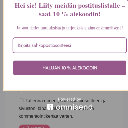
Hei sie! Liity meidän postituslistalle –
saat
10 % alekoodin
!
Ja saat tiedot uutuuksista ja tarjouksista aina ensimmäisenä!
Nimi
*
HALUAN 10 % ALEKOODIN
Sähköposti
*
Tallenna nimeni, sähköpostiosoitteeni ja
sivustoni tähän selaimeen seuraavaa
kommentointikertaa varten.