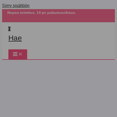
Siirry sisältöön
Nopea toimitus. 14 pv palautusoikeus.
0
Hae